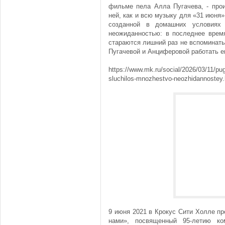
фильме пела Алла Пугачева, - прои
ней, как и всю музыку для «31 июня»
созданной в домашних условиях 
неожиданностью: в последнее врем
стараются лишний раз не вспоминать
Пугачевой и Анциферовой работать 
https://www.mk.ru/social/2026/03/11/pu
sluchilos-mnozhestvo-neozhidannoste
9 июня 2021 в Крокус Сити Холле п
нами», посвященный 95-летию ко