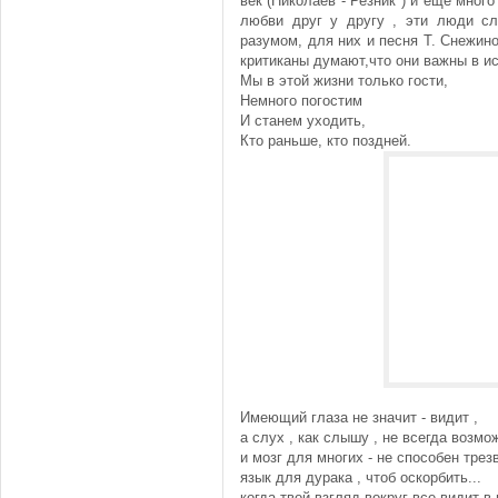
век (Николаев - Резник ) и еще много
любви друг у другу , эти люди сл
разумом, для них и песня Т. Снежино
критиканы думают,что они важны в ис
Мы в этой жизни только гости,
Немного погостим
И станем уходить,
Кто раньше, кто поздней.
Имеющий глаза не значит - видит ,
а слух , как слышу , не всегда возмо
и мозг для многих - не способен трез
язык для дурака , чтоб оскорбить...
когда твой взгляд вокруг все видит в