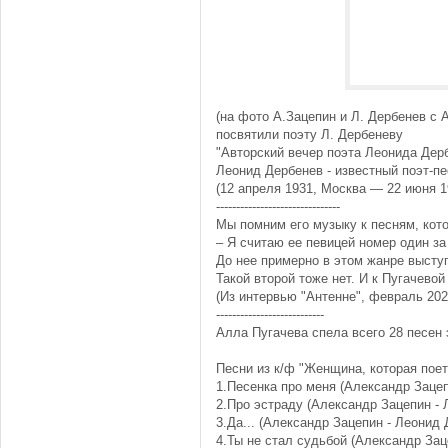
(на фото А.Зацепин и Л. Дербенев с 
посвятили поэту Л. Дербеневу
"Авторский вечер поэта Леонида Дерб
Леонид Дербенев - известный поэт-пе
(12 апреля 1931, Москва — 22 июня 1
-------------------------------
Мы помним его музыку к песням, кот
– Я считаю ее певицей номер один за 
До нее примерно в этом жанре выст
Такой второй тоже нет. И к Пугачевой
(Из интервью "Антенне", февраль 202
---------------------------
Алла Пугачева спела всего 28 песен 
Песни из к/ф "Женщина, которая поет"
1.Песенка про меня (Александр Зацеп
2.Про эстраду (Александр Зацепин - 
3.Да... (Александр Зацепин - Леонид 
4.Ты не стал судьбой (Александр Зац