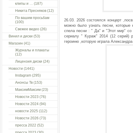
клипы и …
(187)
Никита Пресняков
(12)
По вашим просьбам
26.03. 2026 состоялся концерт ,по
(100)
можно было узнать песни, которые н
Свежее видео
(26)
спела песни : " Да" и "Этот мир" с
сериалу " Кураж" 2014 (12 серий) 
Винил и диски
(53)
героиню ,которую играла Александра
Магазин
(41)
Журналы и плакаты
(12)
Лицензия диски
(24)
Новости
(1441)
Instagram
(295)
Анонсы Тв
(153)
МаксимМаксим
(23)
Новости 2023
(76)
Новости 2024
(94)
новости 2025
(112)
Новости 2026
(73)
пресса 2022
(52)
пресса 2023
(30)