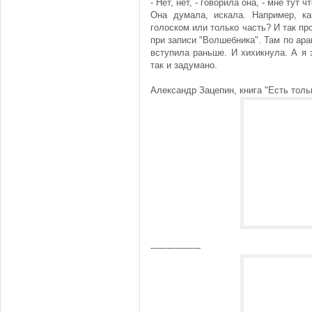
- Нет, нет, - говорила она, - мне тут 
Она думала, искала. Например, ка
голоском или только часть? И так пр
при записи "Волшебника". Там по ара
вступила раньше. И хихикнула. А я 
так и задумано.
Александр Зацепин, книга "Есть тольк
------------------