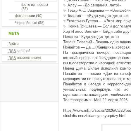
фото из прессы
✨ Алсу — «До свидания, лето!»
(35)
✨ Театр А.С. Зацепина — «Волшебни
✨Пелагая — «Куда уходит детство»
фотосессии
(40)
✨Екатерина Гусева — «Этот мир при
Черно белые
(58)
✨ Нонна Гришаева — Если долго муч
Хор »Голос Земли» - Найди себе дру
МЕТА
Пелагея - Куда уходит детство
Таисия Повалий - Любовь одна винов
Войти
Понайтов — Да ...(Женщина ,которая 
RSS
записей
На праздничном вечере, посвящен
который прошел в Государственном 
RSS
комментариев
им в соавторстве с народной артистк
Певец Дима Билан исполнил композ
Панайотов — песню «Да» из киноф
мероприятии не присутствовала, отме
Панайотов в беседе с корреспонде
уникальным, подчеркнув, что их
музыкальным наследием, любимым ши
Телепрограмма - Mail 22 марта 2026
https://www.mk.ru/social/2026/03/20/be
sluchilis-neozhidannye-syurprizy.html