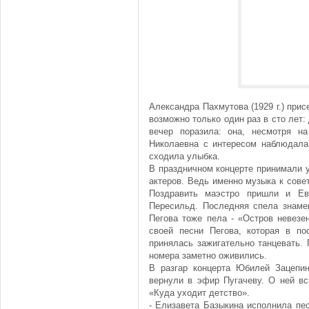
Александра Пахмутова (1929 г.) прис
возможно только один раз в сто лет:
вечер поразила: она, несмотря н
Николаевна с интересом наблюдала
сходила улыбка.
В праздничном концерте принимали 
актеров. Ведь именно музыка к сов
Поздравить маэстро пришли и Ев
Пересильд. Последняя спела знаме
Пегова тоже пела - «Остров невезе
своей песни Пегова, которая в по
принялась зажигательно танцевать. 
номера заметно оживились.
В разгар концерта Юбилей Зацепи
вернули в эфир Пугачеву. О ней в
«Куда уходит детство».
- Елизавета Базыкина исполнила пе