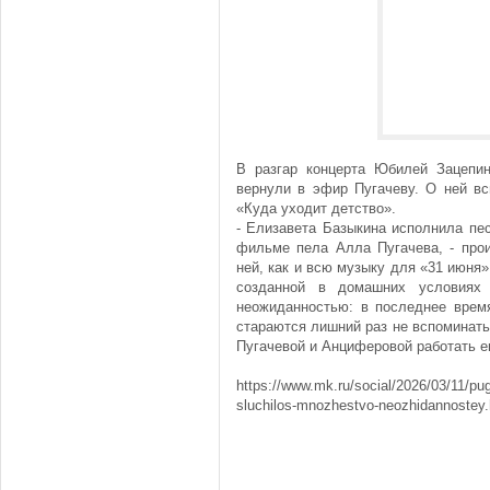
В разгар концерта Юбилей Зацепи
вернули в эфир Пугачеву. О ней в
«Куда уходит детство».
- Елизавета Базыкина исполнила пе
фильме пела Алла Пугачева, - прои
ней, как и всю музыку для «31 июня»
созданной в домашних условиях 
неожиданностью: в последнее врем
стараются лишний раз не вспоминать
Пугачевой и Анциферовой работать 
https://www.mk.ru/social/2026/03/11/pu
sluchilos-mnozhestvo-neozhidannoste