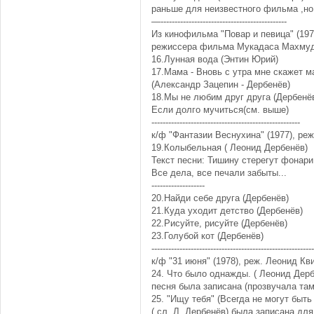
раньше для неизвестного фильма ,но
—---------------------------------------------
Из кинофильма "Повар и певица" (197
режиссера фильма Мукадаса Махму
16.Лунная вода (Энтин Юрий)
17.Мама - Вновь с утра мне скажет м
(Александр Зацепин - Дербенёв)
18.Мы не любим друг друга (Дербенё
Если долго мучиться(см. выше)
-----------------------------------------------------
к/ф "Фантазии Веснухина" (1977), ре
19.Колыбельная ( Леонид Дербенёв)
Текст песни: Тишину стерегут фонари
Все дела, все печали забыты...
-------------------
20.Найди себе друга (Дербенёв)
21.Куда уходит детство (Дербенёв)
22.Рисуйте, рисуйте (Дербенёв)
23.Голубой кот (Дербенёв)
----------------------------------------------------------
к/ф "31 июня" (1978), реж. Леонид Кв
24. Что было однажды. ( Леонид Дерб
песня была записана (прозвучала там
25. "Ищу тебя" (Всегда не могут быт
( сл. Л. Дербенёв) была записана для 