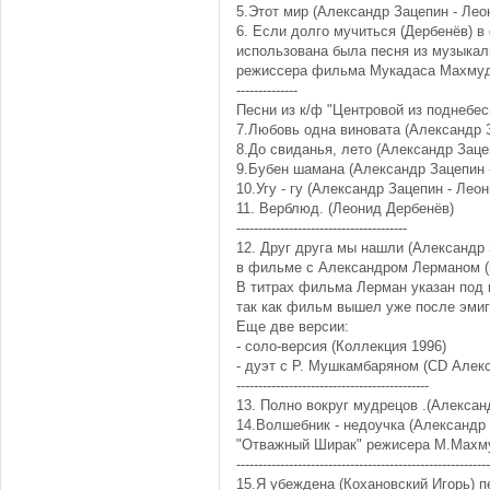
5.Этот мир (Александр Зацепин - Лео
6. Если долго мучиться (Дербенёв) 
использована была песня из музыкаль
режиссера фильма Мукадаса Махму
--------------
Песни из к/ф "Центровой из поднебесь
7.Любовь одна виновата (Александр 
8.До свиданья, лето (Александр Заце
9.Бубен шамана (Александр Зацепин 
10.Угу - гу (Александр Зацепин - Лео
11. Верблюд. (Леонид Дербенёв)
---------------------------------------
12. Друг друга мы нашли (Александр 
в фильме с Александром Лерманом (
В титрах фильма Лерман указан под
так как фильм вышел уже после эми
Еще две версии:
- соло-версия (Коллекция 1996)
- дуэт с Р. Мушкамбаряном (CD Алек
--------------------------------------------
13. Полно вокруг мудрецов .(Алексан
14.Волшебник - недоучка (Александр
"Отважный Ширак" режисера М.Махм
----------------------------------------------------------
15.Я убеждена (Кохановский Игорь) 