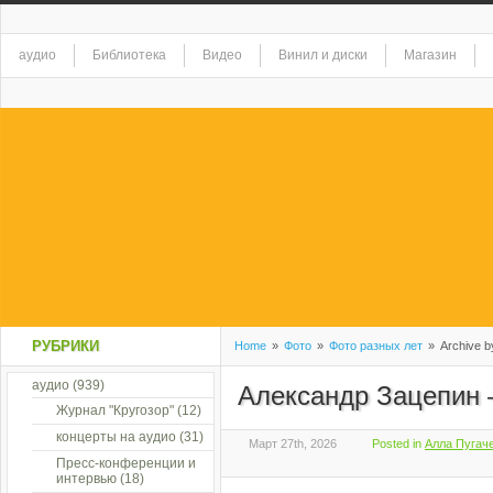
аудио
Библиотека
Видео
Винил и диски
Магазин
РУБРИКИ
Home
»
Фото
»
Фото разных лет
»
Archive b
аудио
(939)
Александр Зацепин 
Журнал "Кругозор"
(12)
концерты на аудио
(31)
Март 27th, 2026
Posted in
Алла Пугаче
Пресс-конференции и
интервью
(18)