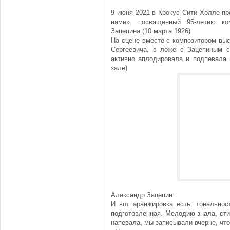
9 июня 2021 в Крокус Сити Холле п
нами», посвященный 95-летию ко
Зацепина.(10 марта 1926)
На сцене вместе с композитором вы
Сергеевича. в ложе с Зацепиным 
активно аплодировала и подпевала 
зале)
Александр Зацепин:
И вот аранжировка есть, тональнос
подготовленная. Мелодию знала, сти
напевала, мы записывали вчерне, чтоб