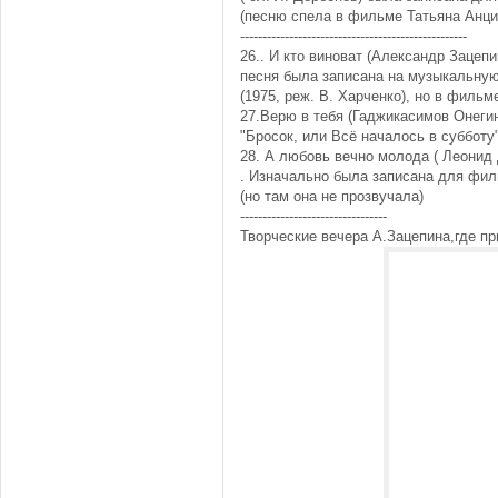
(песню спела в фильме Татьяна Анц
---------------------------------------------------
26.. И кто виноват (Александр Зацеп
песня была записана на музыкальную
(1975, реж. В. Харченко), но в фильм
27.Верю в тебя (Гаджикасимов Онеги
"Бросок, или Всё началось в субботу"
28. А любовь вечно молода ( Леонид 
. Изначально была записана для фил
(но там она не прозвучала)
---------------------------------
Творческие вечера А.Зацепина,где п