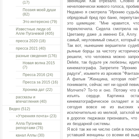
звенящий. Как отрезало. Словно и
(17)
нечеловечески живого голоса, проби
Поэзия моей души
Недавно я смотрела "Иронию судьбы
(82)
обрядовый бред про баню, перепутан
Это интересно
(79)
это щемящее: "Мне нравится, чт
переключила. Сидела смотрела на
Известные люди об
Алле Пугачевой
(405)
Цветаеву даже ,а именно Её, Аллу.
самый, неуловимый смысл, который м
пресса 2020
(18)
Так вот, нынешние вершители судеб
пресса 2021
(40)
рьяные борцы за чистоту историчес
разные сведения
(176)
решили, что человека можно запро
Delete, так будьте уж любезны, идит
Новая волна 2015
(7)
кинематографа. Запретите "Иронию 
радуги", изымите из архивов "Фанта
Пресса 2016
(24)
А фильм "Женщина, которая поёт
Пресса за 2015
(16)
понимаете, сейчас нет ни одной певи
Хроника дат
(22)
Молчите? То-то и оно. Потому что 
изъять сердце. Картинка ост
рассказы и
кинематографическое охладеет и з
впечатления
(40)
сегодня вовсе не из высоких и
Видео
(512)
исключительно из мелкой, затхлой м
»Утренняя почта»
(23)
в дорогих пиджаках признавать, что
Алла Пугачева
их бездарной системы.
репортажи
(76)
Я всё так же не числю себя в поклон
уставшей женщины со всеми её выкр
канал Аллы
(30)