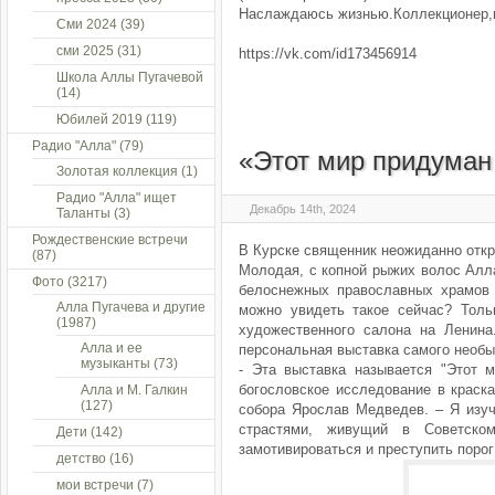
Наслаждаюсь жизнью.Коллекционер,п
Сми 2024
(39)
сми 2025
(31)
https://vk.com/id173456914
Школа Аллы Пугачевой
(14)
Юбилей 2019
(119)
Радио "Алла"
(79)
«Этот мир придуман
Золотая коллекция
(1)
Радио "Алла" ищет
Декабрь 14th, 2024
Таланты
(3)
Рождественские встречи
В Курске священник неожиданно откр
(87)
Молодая, с копной рыжих волос Алл
Фото
(3217)
белоснежных православных храмов 
Алла Пугачева и другие
можно увидеть такое сейчас? Толь
(1987)
художественного салона на Ленина
Алла и ее
персональная выставка самого необыч
музыканты
(73)
- Эта выставка называется "Этот м
богословское исследование в краска
Алла и М. Галкин
(127)
собора Ярослав Медведев. – Я изуч
страстями, живущий в Советск
Дети
(142)
замотивироваться и преступить порог 
детство
(16)
мои встречи
(7)