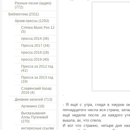
Разные песни (аудио)
(772)
Библиотека
(2311)
Архив прессы
(1293)
Crimea Music Fes 12
(5)
пресса 2014
(36)
Пресса 2017
(34)
пресса 2018
(28)
пресса 2019
(40)
Пресса за 2012 год
(41)
Пресса за 2013 год
(19)
Славянский базар
2016
(4)
.
Дневник записей
(713)
- Я ещё с утра, глядя в хмурое ок
Арлекино
(18)
пятнадцатого числа вся страна, зат
Высказывания
ещё неделю после ,из каждого утю
Аллы Пугачевой
вышла, ах, что спела.
(270)
И вот что странно, четыре дня на
интересные ссылки