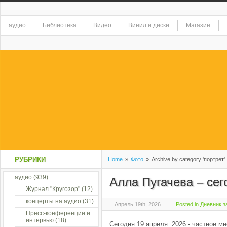
аудио
Библиотека
Видео
Винил и диски
Магазин
РУБРИКИ
Home
»
Фото
»
Archive by category 'портрет'
аудио
(939)
Алла Пугачева – сег
Журнал "Кругозор"
(12)
концерты на аудио
(31)
Апрель 19th, 2026
Posted in
Дневник з
Пресс-конференции и
интервью
(18)
Сегодня 19 апреля. 2026 - частное мн