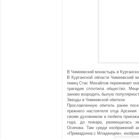
В Чимеевский монастырь в Курганск
В Курганской области Чимеевский м
певец Стас Михайлов переживает но
трагедия сплотила общество. Меце
заново возродить былую популярность
Звезды в Чимеевской обители
Прославленную обитель ранее пос
прежнего настоятеля отца Арсения (
своим духовником и любила приезжа
года, до пожара, размещалась эк
Осипова. Там среди изображений а
«Примадонна с Младенцем», изобра