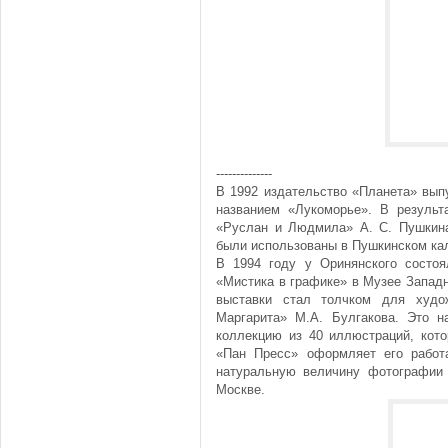
--------------
В 1992 издательство «Планета» вып
названием «Лукоморье». В резуль
«Руслан и Людмила» А. С. Пушкина 
были использованы в Пушкинском ка
В 1994 году у Оринянского состоя
«Мистика в графике» в Музее Западно
выставки стал толчком для худо
Маргарита» М.А. Булгакова. Это н
коллекцию из 40 иллюстраций, кот
«Пан Пресс» оформляет его работ
натуральную величину фотографии
Москве.