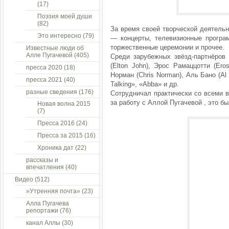
(17)
Поэзия моей души
(82)
За время своей творческой деятель
Это интересно
(79)
— концерты, телевизионные програм
торжественные церемонии и прочее.
Известные люди об
Алле Пугачевой
(405)
Среди зарубежных звёзд-партнёров
(Elton John), Эрос Рамаццотти (Ero
пресса 2020
(18)
Норман (Chris Norman), Аль Бано (Al
пресса 2021
(40)
Talking», «Abba» и др.
разные сведения
(176)
Сотрудничал практически со всеми 
за работу с Аллой Пугачевой , это б
Новая волна 2015
(7)
Пресса 2016
(24)
Пресса за 2015
(16)
Хроника дат
(22)
рассказы и
впечатления
(40)
Видео
(512)
»Утренняя почта»
(23)
Алла Пугачева
репортажи
(76)
канал Аллы
(30)