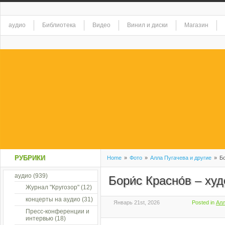
аудио
Библиотека
Видео
Винил и диски
Магазин
РУБРИКИ
Home
»
Фото
»
Алла Пугачева и другие
»
Бо
аудио
(939)
Бори́с Красно́в – ху
Журнал "Кругозор"
(12)
концерты на аудио
(31)
Январь 21st, 2026
Posted in
Алл
Пресс-конференции и
интервью
(18)