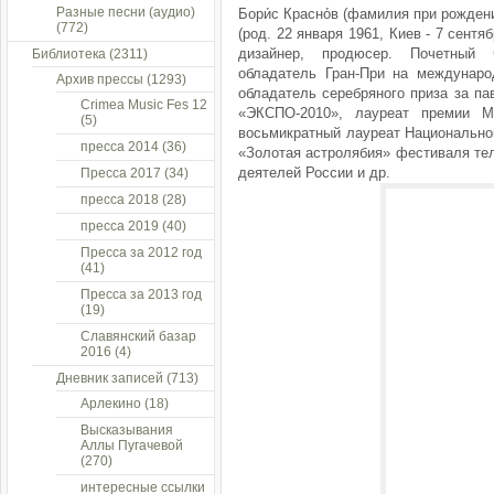
Разные песни (аудио)
Бори́с Красно́в (фамилия при рожден
(772)
(род. 22 января 1961, Киев - 7 сент
дизайнер, продюсер. Почетный 
Библиотека
(2311)
обладатель Гран-При на междунаро
Архив прессы
(1293)
обладатель серебряного приза за п
Crimea Music Fes 12
«ЭКСПО-2010», лауреат премии М
(5)
восьмикратный лауреат Национально
пресса 2014
(36)
«Золотая астролябия» фестиваля те
деятелей России и др.
Пресса 2017
(34)
пресса 2018
(28)
пресса 2019
(40)
Пресса за 2012 год
(41)
Пресса за 2013 год
(19)
Славянский базар
2016
(4)
Дневник записей
(713)
Арлекино
(18)
Высказывания
Аллы Пугачевой
(270)
интересные ссылки