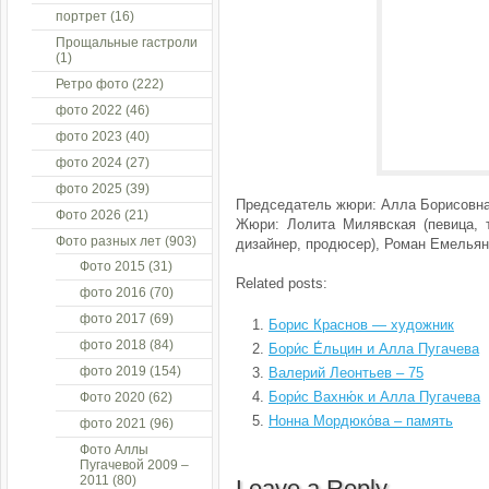
портрет
(16)
Прощальные гастроли
(1)
Ретро фото
(222)
фото 2022
(46)
фото 2023
(40)
фото 2024
(27)
фото 2025
(39)
Председатель жюри: Алла Борисовна
Фото 2026
(21)
Жюри: Лолита Милявская (певица, т
Фото разных лет
(903)
дизайнер, продюсер), Роман Емельян
Фото 2015
(31)
Related posts:
фото 2016
(70)
фото 2017
(69)
Борис Краснов — художник
фото 2018
(84)
Бори́с Е́льцин и Алла Пугачева
фото 2019
(154)
Валерий Леонтьев – 75
Бори́с Вахню́к и Алла Пугачева
Фото 2020
(62)
Нонна Мордюко́ва – память
фото 2021
(96)
Фото Аллы
Пугачевой 2009 –
2011
(80)
Leave a Reply