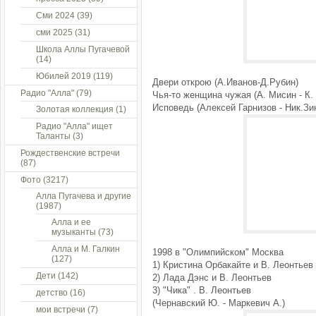
Сми 2024
(39)
сми 2025
(31)
Школа Аллы Пугачевой
(14)
Юбилей 2019
(119)
Двери открою (А.Иванов-Д.Рубин)
Радио "Алла"
(79)
Чья-то женщина чужая (А. Мисин - К. 
Исповедь (Алексей Гарнизов - Ник.Зи
Золотая коллекция
(1)
Радио "Алла" ищет
Таланты
(3)
Рождественские встречи
(87)
Фото
(3217)
Алла Пугачева и другие
(1987)
Алла и ее
музыканты
(73)
Алла и М. Галкин
1998 в "Олимпийском" Москва
(127)
1) Кристина Орбакайте и В. Леонтьев
Дети
(142)
2) Лада Дэнс и В. Леонтьев
3) "Чика" . В. Леонтьев
детство
(16)
(Чернавский Ю. - Маркевич А.)
мои встречи
(7)