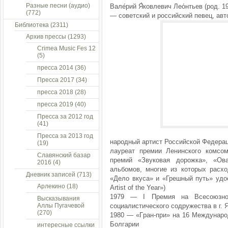
Разные песни (аудио)
Вале́рий Я́ковлевич Лео́нтьев (род. 
(772)
— советский и российский певец, авто
Библиотека
(2311)
Архив прессы
(1293)
Crimea Music Fes 12
(5)
пресса 2014
(36)
Пресса 2017
(34)
пресса 2018
(28)
пресса 2019
(40)
Пресса за 2012 год
(41)
Пресса за 2013 год
народный артист Российской Федераци
(19)
лауреат премии Ленинского комсом
Славянский базар
премий «Звуковая дорожка», «Ов
2016
(4)
альбомов, многие из которых расх
Дневник записей
(713)
«Дело вкуса» и «Грешный путь» удост
Арлекино
(18)
Artist of the Year»)
1979 — I Пpeмия нa Вcecoюзнo
Высказывания
Аллы Пугачевой
coциaлиcтичecкoгo coдpужecтвa в г. 
(270)
1980 — «Гpaн-пpи» нa 16 Мeждунapo
Бoлгapии
интересные ссылки