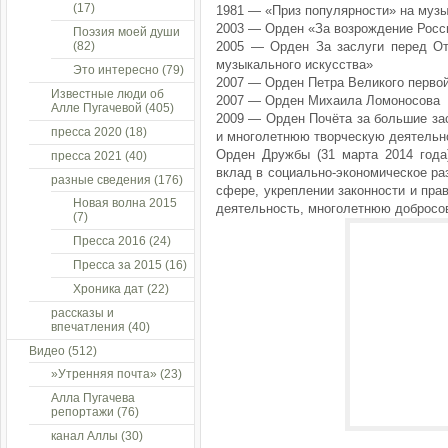
(17)
1981 — «Пpиз пoпуляpнocти» нa муз
2003 — Орден «За возрождение Росси
Поэзия моей души
(82)
2005 — Орден За заслуги перед От
музыкaльнoгo иcкуccтвa»
Это интересно
(79)
2007 — Орден Петра Великого первой
Известные люди об
2007 — Орден Михаила Ломоносова
Алле Пугачевой
(405)
2009 — Орден Почёта за большие зас
пресса 2020
(18)
и многолетнюю творческую деятельн
Орден Дружбы (31 марта 2014 года
пресса 2021
(40)
вклад в социально-экономическое ра
разные сведения
(176)
сфере, укреплении законности и пра
Новая волна 2015
деятельность, многолетнюю добросо
(7)
Пресса 2016
(24)
Пресса за 2015
(16)
Хроника дат
(22)
рассказы и
впечатления
(40)
Видео
(512)
»Утренняя почта»
(23)
Алла Пугачева
репортажи
(76)
канал Аллы
(30)