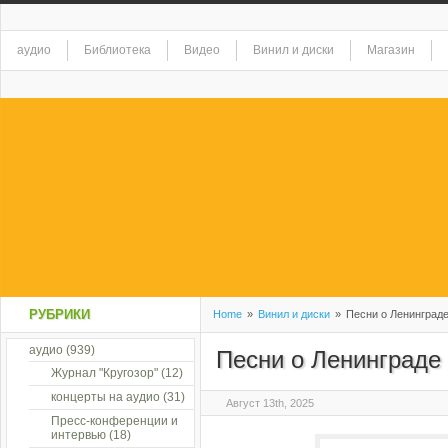
аудио
Библиотека
Видео
Винил и диски
Магазин
РУБРИКИ
Home
»
Винил и диски
»
Песни о Ленинграде
аудио
(939)
Песни о Ленинграде 
Журнал "Кругозор"
(12)
концерты на аудио
(31)
Август 13th, 2025
Пресс-конференции и
интервью
(18)