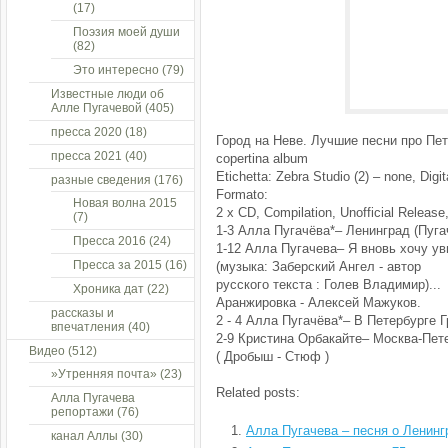
(17)
Поэзия моей души
(82)
Это интересно
(79)
Известные люди об
Алле Пугачевой
(405)
пресса 2020
(18)
Город на Неве. Лучшие песни про Пет
пресса 2021
(40)
copertina album
Etichetta: Zebra Studio (2) – none, Digi
разные сведения
(176)
Formato:
Новая волна 2015
2 x CD, Compilation, Unofficial Release
(7)
1-3 Алла Пугачёва*– Ленинград (Пуг
Пресса 2016
(24)
1-12 Алла Пугачева– Я вновь хочу у
Пресса за 2015
(16)
(музыка: Заберский Ангел - автор
русского текста : Голев Владимир)...
Хроника дат
(22)
Аранжировка - Алексей Мажуков.
рассказы и
2 - 4 Алла Пугачёва*– В Петербурге Г
впечатления
(40)
2-9 Кристина Орбакайте– Москва-Пет
Видео
(512)
( Дробыш - Стюф )
»Утренняя почта»
(23)
Related posts:
Алла Пугачева
репортажи
(76)
Алла Пугачева – песня о Ленинг
канал Аллы
(30)