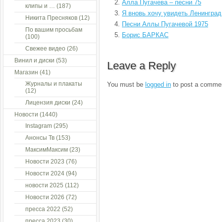
Алла Пугачева – песни 75
клипы и …
(187)
Я вновь хочу увидеть Ленинград
Никита Пресняков
(12)
Песни Аллы Пугачевой 1975
По вашим просьбам
Борис БАРКАС
(100)
Свежее видео
(26)
Винил и диски
(53)
Leave a Reply
Магазин
(41)
Журналы и плакаты
You must be
logged in
to post a comme
(12)
Лицензия диски
(24)
Новости
(1440)
Instagram
(295)
Анонсы Тв
(153)
МаксимМаксим
(23)
Новости 2023
(76)
Новости 2024
(94)
новости 2025
(112)
Новости 2026
(72)
пресса 2022
(52)
пресса 2023
(30)