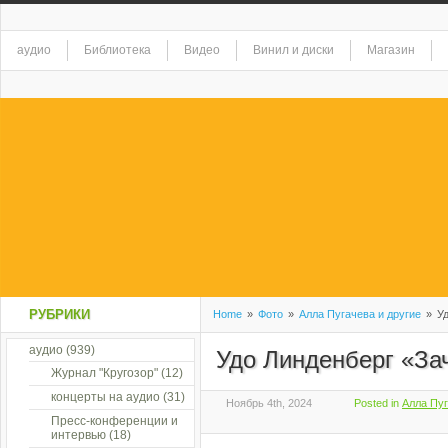
аудио
Библиотека
Видео
Винил и диски
Магазин
РУБРИКИ
Home
»
Фото
»
Алла Пугачева и другие
»
Уд
аудио
(939)
Удо Линденберг «За
Журнал "Кругозор"
(12)
концерты на аудио
(31)
Ноябрь 4th, 2024
Posted in
Алла Пуг
Пресс-конференции и
интервью
(18)