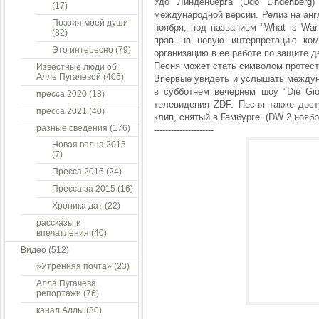
Удо Линденберга (Udo Lindenberg)
(17)
международной версии. Релиз на анг
Поэзия моей души
ноября, под названием "What is War
(82)
прав на новую интерпретацию ко
Это интересно
(79)
организацию в ее работе по защите де
Песня может стать символом протес
Известные люди об
Алле Пугачевой
(405)
Впервые увидеть и услышать междун
в субботнем вечернем шоу "Die Gio
пресса 2020
(18)
телевидения ZDF. Песня также дос
пресса 2021
(40)
клип, снятый в Гамбурге. (DW 2 ноябр
разные сведения
(176)
---------------------
Новая волна 2015
(7)
Пресса 2016
(24)
Пресса за 2015
(16)
Хроника дат
(22)
рассказы и
впечатления
(40)
Видео
(512)
»Утренняя почта»
(23)
Алла Пугачева
репортажи
(76)
канал Аллы
(30)