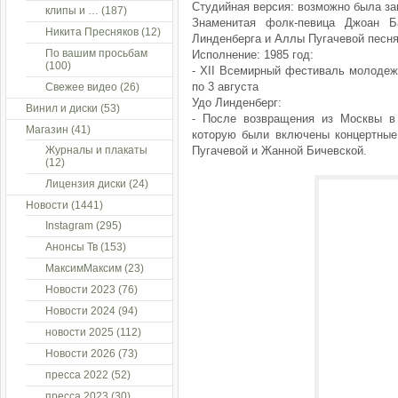
Студийная версия: возможно была зап
клипы и …
(187)
Знаменитая фолк-певица Джоан Б
Никита Пресняков
(12)
Линденберга и Аллы Пугачевой песня 
По вашим просьбам
Исполнение: 1985 год:
(100)
- XII Всемирный фестиваль молодеж
по 3 августа
Свежее видео
(26)
Удо Линденберг:
Винил и диски
(53)
- После возвращения из Москвы в 
Магазин
(41)
которую были включены концертные 
Журналы и плакаты
Пугачевой и Жанной Бичевской.
(12)
Лицензия диски
(24)
Новости
(1441)
Instagram
(295)
Анонсы Тв
(153)
МаксимМаксим
(23)
Новости 2023
(76)
Новости 2024
(94)
новости 2025
(112)
Новости 2026
(73)
пресса 2022
(52)
пресса 2023
(30)