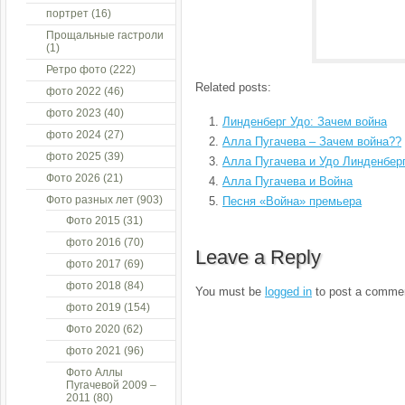
портрет
(16)
Прощальные гастроли
(1)
Ретро фото
(222)
Related posts:
фото 2022
(46)
фото 2023
(40)
Линденберг Удо: Зачем война
фото 2024
(27)
Алла Пугачева – Зачем война??
фото 2025
(39)
Алла Пугачева и Удо Линденбер
Фото 2026
(21)
Алла Пугачева и Война
Фото разных лет
(903)
Песня «Война» премьера
Фото 2015
(31)
фото 2016
(70)
Leave a Reply
фото 2017
(69)
фото 2018
(84)
You must be
logged in
to post a comme
фото 2019
(154)
Фото 2020
(62)
фото 2021
(96)
Фото Аллы
Пугачевой 2009 –
2011
(80)