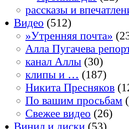
рассказы и впечатлен
Видео
(512)
»Утренняя почта»
(2
Алла Пугачева репор
канал Аллы
(30)
клипы и …
(187)
Никита Пресняков
(1
По вашим просьбам
(
Свежее видео
(26)
Винил и диски
(53)