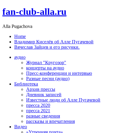
fan-club-alla.ru
Alla Pugachova
Home
Владимир Киселёв об Алле Пугачевой
Вячеслав Зайцев и его рисунки.
аудио
Журнал "Кругозор"
концерты на аудио
Пресс-конференции и интервью
Разные песни (аудио)
Библиотека
Архив прессы
Дневник записей
Известные люди об Алле Пугачевой
пресса 2020
пресса 2021
разные сведения
рассказы и впечатления
Видео
»Утренняя почта»