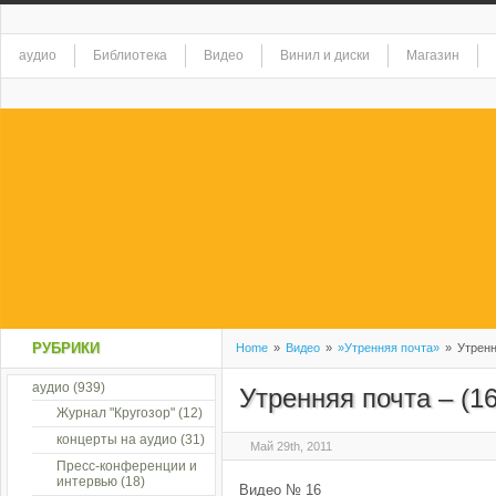
аудио
Библиотека
Видео
Винил и диски
Магазин
РУБРИКИ
Home
»
Видео
»
»Утренняя почта»
»
Утренн
аудио
(939)
Утренняя почта – (16
Журнал "Кругозор"
(12)
концерты на аудио
(31)
Май 29th, 2011
Пресс-конференции и
интервью
(18)
Видео № 16