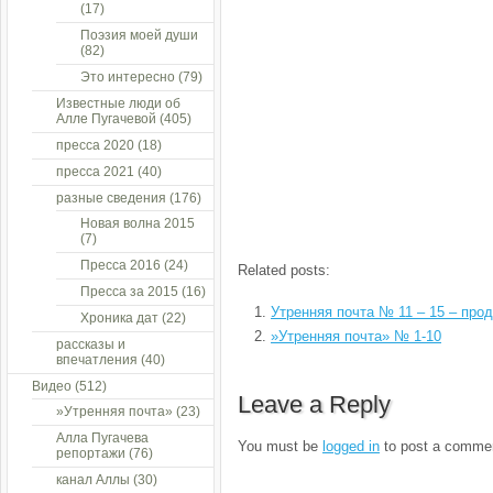
(17)
Поэзия моей души
(82)
Это интересно
(79)
Известные люди об
Алле Пугачевой
(405)
пресса 2020
(18)
пресса 2021
(40)
разные сведения
(176)
Новая волна 2015
(7)
Пресса 2016
(24)
Related posts:
Пресса за 2015
(16)
Утренняя почта № 11 – 15 – про
Хроника дат
(22)
»Утренняя почта» № 1-10
рассказы и
впечатления
(40)
Видео
(512)
Leave a Reply
»Утренняя почта»
(23)
Алла Пугачева
You must be
logged in
to post a comme
репортажи
(76)
канал Аллы
(30)