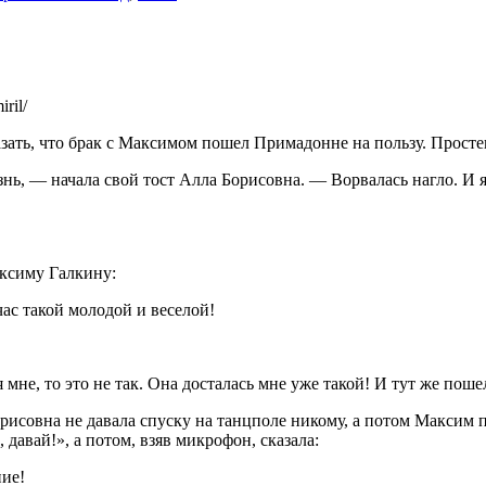
ril/
зать, что брак с Максимом пошел Примадонне на пользу. Просте
знь, — начала свой тост Алла Борисовна. — Ворвалась нагло. И я
аксиму Галкину:
час такой молодой и веселой!
мне, то это не так. Она досталась мне уже такой­! И тут же пошел
орисовна не давала спуску на танцполе никому, а потом Максим 
давай!», а потом, взяв микрофон, сказала:
ние!