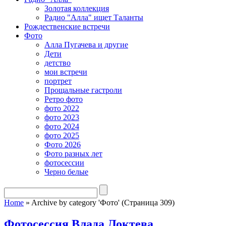
Золотая коллекция
Радио "Алла" ищет Таланты
Рождественские встречи
Фото
Алла Пугачева и другие
Дети
детство
мои встречи
портрет
Прощальные гастроли
Ретро фото
фото 2022
фото 2023
фото 2024
фото 2025
Фото 2026
Фото разных лет
фотосессии
Черно белые
Home
»
Archive by category 'Фото' (Страница 309)
Фотосессия Влада Локтева