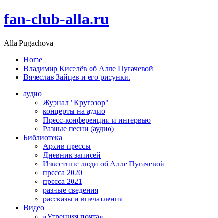
fan-club-alla.ru
Alla Pugachova
Home
Владимир Киселёв об Алле Пугачевой
Вячеслав Зайцев и его рисунки.
аудио
Журнал "Кругозор"
концерты на аудио
Пресс-конференции и интервью
Разные песни (аудио)
Библиотека
Архив прессы
Дневник записей
Известные люди об Алле Пугачевой
пресса 2020
пресса 2021
разные сведения
рассказы и впечатления
Видео
»Утренняя почта»