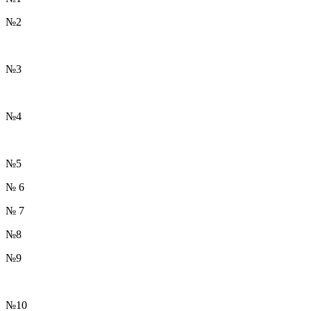
№2
№3
№4
№5
№ 6
№ 7
№8
№9
№10