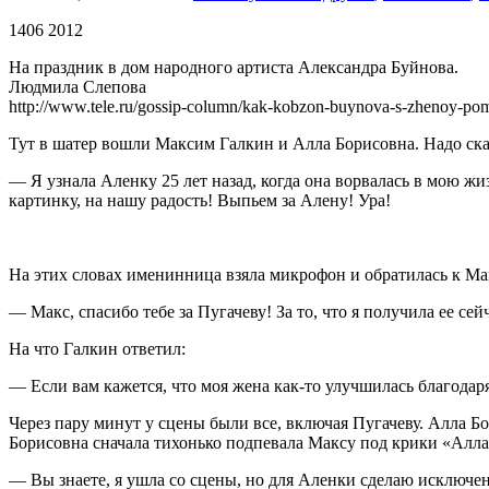
1406 2012
На праздник в дом народного артиста Александра Буйнова.
Людмила Слепова
http://www.tele.ru/gossip-column/kak-kobzon-buynova-s-zhenoy-pomi
Тут в шатер вошли Максим Галкин и Алла Борисовна. Надо ска
— Я узнала Аленку 25 лет назад, когда она ворвалась в мою жи
картинку, на нашу радость! Выпьем за Алену! Ура!
На этих словах именинница взяла микрофон и обратилась к М
— Макс, спасибо тебе за Пугачеву! За то, что я получила ее сей
На что Галкин ответил:
— Если вам кажется, что моя жена как-то улучшилась благодаря 
Через пару минут у сцены были все, включая Пугачеву. Алла Б
Борисовна сначала тихонько подпевала Максу под крики «Алла, 
— Вы знаете, я ушла со сцены, но для Аленки сделаю исключе