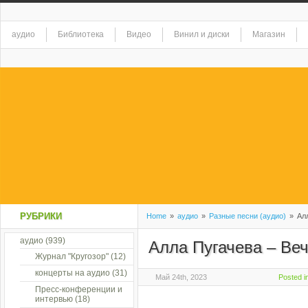
аудио
Библиотека
Видео
Винил и диски
Магазин
РУБРИКИ
Home
»
аудио
»
Разные песни (аудио)
»
Алл
аудио
(939)
Алла Пугачева – Ве
Журнал "Кругозор"
(12)
концерты на аудио
(31)
Май 24th, 2023
Posted i
Пресс-конференции и
интервью
(18)