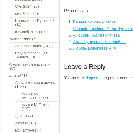
Сми 2024
(39)
Related posts:
сми 2025
(31)
Школа Аллы Пугачевой
Вечная любовь – песня
(14)
Спасибо, любовь- Алла Пугачев
Юбилей 2019
(119)
«Любовь» Алла Пугачева
Радио "Алла"
(79)
Алла Пугачева – моя любовь
Золотая коллекция
(1)
Любовь Воропаева – 70
Радио "Алла" ищет
Таланты
(3)
Рождественские встречи
Leave a Reply
(87)
Фото
(3217)
You must be
logged in
to post a comme
Алла Пугачева и другие
(1987)
Алла и ее
музыканты
(73)
Алла и М. Галкин
(127)
Дети
(142)
детство
(16)
мои встречи
(7)