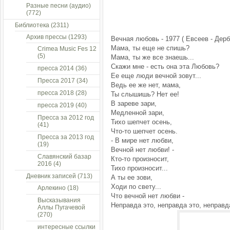
Разные песни (аудио)
(772)
Библиотека
(2311)
Архив прессы
(1293)
Вечная любовь - 1977 ( Евсеев - Дер
Мама, ты еще не спишь?
Crimea Music Fes 12
(5)
Мама, ты же все знаешь...
Скажи мне - есть она эта Любовь?
пресса 2014
(36)
Ее еще люди вечной зовут...
Пресса 2017
(34)
Ведь ее же нет, мама,
пресса 2018
(28)
Ты слышишь? Нет ее!
В зареве зари,
пресса 2019
(40)
Медленной зари,
Пресса за 2012 год
Тихо шепчет осень,
(41)
Что-то шепчет осень.
Пресса за 2013 год
- В мире нет любви,
(19)
Вечной нет любви! -
Славянский базар
Кто-то произносит,
2016
(4)
Тихо произносит...
Дневник записей
(713)
А ты ее зови,
Ходи по свету...
Арлекино
(18)
Что вечной нет любви -
Высказывания
Неправда это, неправда это, неправд
Аллы Пугачевой
(270)
интересные ссылки