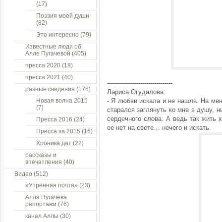
(17)
Поэзия моей души
(82)
Это интересно
(79)
Известные люди об
Алле Пугачевой
(405)
пресса 2020
(18)
пресса 2021
(40)
---------------------------------
разные сведения
(176)
Лариса Огудалова:
Новая волна 2015
- Я любви искала и не нашла. На мен
(7)
старался заглянуть ко мне в душу, н
сердечного слова. А ведь так жить 
Пресса 2016
(24)
ее нет на свете… нечего и искать.
Пресса за 2015
(16)
Хроника дат
(22)
рассказы и
впечатления
(40)
Видео
(512)
»Утренняя почта»
(23)
Алла Пугачева
репортажи
(76)
канал Аллы
(30)