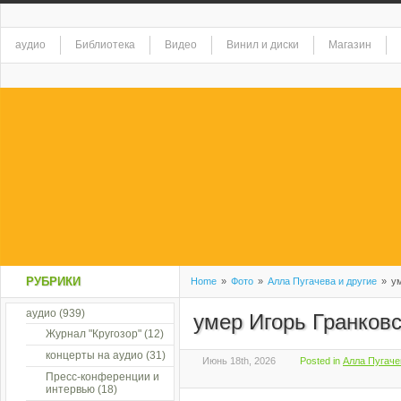
аудио
Библиотека
Видео
Винил и диски
Магазин
РУБРИКИ
Home
»
Фото
»
Алла Пугачева и другие
»
ум
аудио
(939)
умер Игорь Гранков
Журнал "Кругозор"
(12)
концерты на аудио
(31)
Июнь 18th, 2026
Posted in
Алла Пугаче
Пресс-конференции и
интервью
(18)