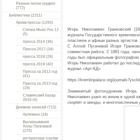
Разные песни (аудио)
(772)
Библиотека
(2311)
Архив прессы
(1293)
Игорь Николаевич Гранковский (1
Crimea Music Fes 12
(5)
журнала Государственого кремлевск
пластинок и афиши разных артистов .
пресса 2014
(36)
С Аллой Пугачевой Игоря Гранков
Пресса 2017
(34)
совместная работа. С 1981 года, нач
пресса 2018
(28)
годы был официальным фотографом п
Игорь Николаевич работал до последн
пресса 2019
(40)
журнал «Арт-КД»
Пресса за 2012 год
(41)
https://kremlinpalace.org/journals?ysc
Пресса за 2013 год
(19)
Знаменитый фотохудожник Игорь 
Славянский базар
Николаевич ушел из жизни в одной из
2016
(4)
скорбят и звезды, и многочисленные 
Дневник записей
(713)
Арлекино
(18)
Высказывания
Аллы Пугачевой
(270)
интересные ссылки