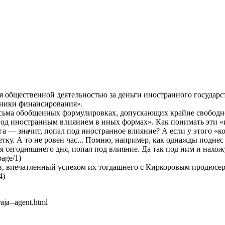
я общественной деятельностью за деньги иностранного государст
очники финансирования».
есьма обобщенных формулировках, допускающих крайне свободное
под иностранным влиянием в иных формах». Как понимать эти «
а — значит, попал под иностранное влияние? А если у этого «ко
етку. А то не ровен час... Помню, например, как однажды подне
 сегодняшнего дня, попал под влияние. Да так под ним и нахож
page/1)
, впечатленный успехом их тогдашнего с Киркоровым продюсерс
4)
aja--agent.html