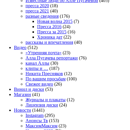
Известные люди об Алле Пугачевой
(405)
пресса 2020
(18)
пресса 2021
(40)
разные сведения
(176)
Новая волна 2015
(7)
Пресса 2016
(24)
Пресса за 2015
(16)
Хроника дат
(22)
рассказы и впечатления
(40)
Видео
(512)
»Утренняя почта»
(23)
Алла Пугачева репортажи
(76)
канал Аллы
(30)
клипы и …
(187)
Никита Пресняков
(12)
По вашим просьбам
(100)
Свежее видео
(26)
Винил и диски
(53)
Магазин
(41)
Журналы и плакаты
(12)
Лицензия диски
(24)
Новости
(1441)
Instagram
(295)
Анонсы Тв
(153)
МаксимМаксим
(23)