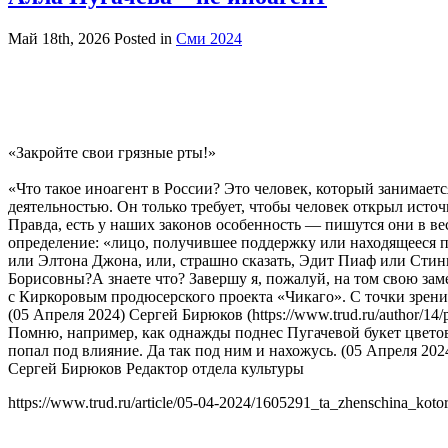
Май 18th, 2026
Posted in
Сми 2024
«Закройте свои грязные рты!»
«Что такое иноагент в России? Это человек, который занимаетс
деятельностью. Он только требует, чтобы человек открыл ист
Правда, есть у наших законов особенность — пишутся они в в
определение: «лицо, получившее поддержку или находящееся 
или Элтона Джона, или, страшно сказать, Эдит Пиаф или Стинг
Борисовны?А знаете что? Завершу я, пожалуй, на том свою зам
с Киркоровым продюсерского проекта «Чикаго». С точки зрения
(05 Апреля 2024) Сергей Бирюков (https://www.trud.ru/author/14/
Помню, например, как однажды поднес Пугачевой букет цветов
попал под влияние. Да так под ним и нахожусь. (05 Апреля 202
Сергей Бирюков Редактор отдела культуры
https://www.trud.ru/article/05-04-2024/1605291_ta_zhenschina_kotor