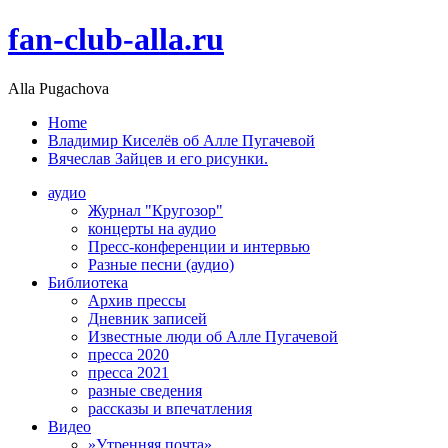
fan-club-alla.ru
Alla Pugachova
Home
Владимир Киселёв об Алле Пугачевой
Вячеслав Зайцев и его рисунки.
аудио
Журнал "Кругозор"
концерты на аудио
Пресс-конференции и интервью
Разные песни (аудио)
Библиотека
Архив прессы
Дневник записей
Известные люди об Алле Пугачевой
пресса 2020
пресса 2021
разные сведения
рассказы и впечатления
Видео
»Утренняя почта»