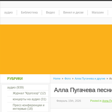
аудио
Библиотека
Видео
Винил и диски
Магазин
РУБРИКИ
Home
»
Фото
»
Алла Пугачева и другие
»
Ал
аудио
(939)
Алла Пугачева песни
Журнал "Кругозор"
(12)
концерты на аудио
(31)
Февраль 15th, 2026
Posted in
Алла Пу
Пресс-конференции и
интервью
(18)