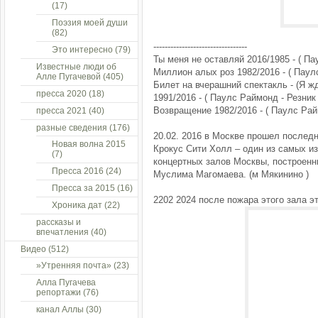
(17)
Поэзия моей души
(82)
---------------------------------
Это интересно
(79)
Ты меня не оставляй 2016/1985 - ( П
Известные люди об
Миллион алых роз 1982/2016 - ( Паул
Алле Пугачевой
(405)
Билет на вчерашний спектакль - (Я ж
пресса 2020
(18)
1991/2016 - ( Паулс Раймонд - Резник
Возвращение 1982/2016 - ( Паулс Рай
пресса 2021
(40)
разные сведения
(176)
20.02. 2016 в Москве прошел послед
Новая волна 2015
Крокус Сити Холл – один из самых и
(7)
концертных залов Москвы, построенн
Пресса 2016
(24)
Муслима Магомаева. (м Мякинино )
Пресса за 2015
(16)
2202 2024 после пожара этого зала эт
Хроника дат
(22)
рассказы и
впечатления
(40)
Видео
(512)
»Утренняя почта»
(23)
Алла Пугачева
репортажи
(76)
канал Аллы
(30)