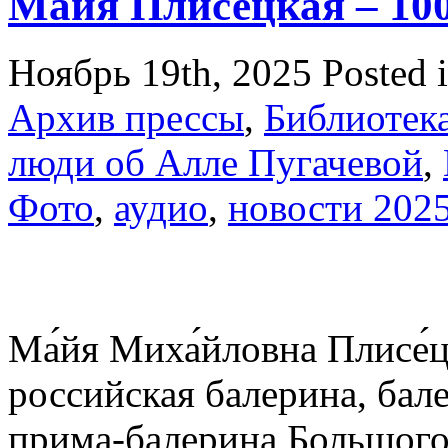
Ма́йя Плисе́цкая – 10
Ноябрь 19th, 2025
Posted 
Архив прессы
,
Библиотек
люди об Алле Пугачевой
,
Фото
,
аудио
,
новости 202
Ма́йя Миха́йловна Плисе́
российская балерина, бал
прима-балерина Большог