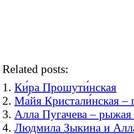
Related posts:
Ки́ра Прошути́нская
Ма́йя Кристали́нская –
Алла Пугачева – рыжая
Людмила Зыкина и Алл