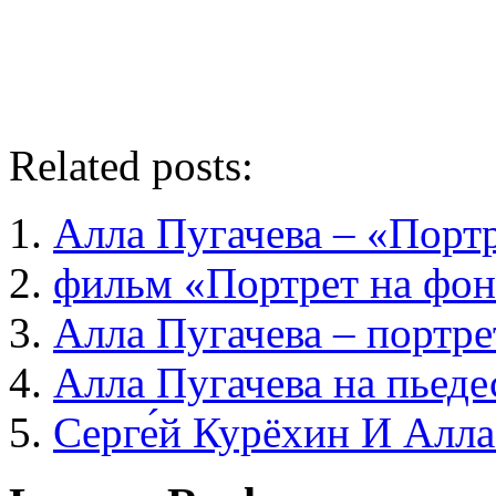
Related posts:
Алла Пугачева – «Портр
фильм «Портрет на фон
Алла Пугачева – портре
Алла Пугачева на пьеде
Серге́й Курёхин И Алла