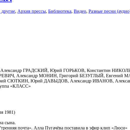
 другие
,
Архив прессы
,
Библиотека
,
Видео
,
Разные песни (аудио
МИ, Александр ГРАДСКИЙ, Юрий ГОРЬКОВ, Константин НИ
ВИЧ, Александр МОНИН, Григорий БЕЗУГЛЫЙ, Евгений М
рий СЮТКИН, Юрий ДАВЫДОВ, Александр ИВАНОВ, Алекс
группа «КЛАСС»
я 1981)
на сына.
Утренняя почта». Алла Пугачёва поставила в эфир клип «Люси»