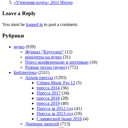
«Утренняя почта» 2011 Интер
Leave a Reply
You must be
logged in
to post a comment.
Рубрики
аудио
(939)
Журнал "Кругозор"
(12)
концерты на аудио
(31)
Пресс-конференции и интервью
(18)
Разные песни (аудио)
(772)
Библиотека
(2311)
Архив прессы
(1293)
Crimea Music Fes 12
(5)
пресса 2014
(36)
Пресса 2017
(34)
пресса 2018
(28)
пресса 2019
(40)
Пресса за 2012 год
(41)
Пресса за 2013 год
(19)
Славянский базар 2016
(4)
Дневник записей
(713)