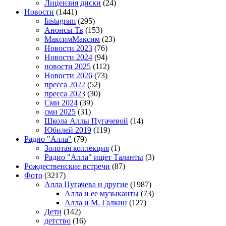
Лицензия диски
(24)
Новости
(1441)
Instagram
(295)
Анонсы Тв
(153)
МаксимМаксим
(23)
Новости 2023
(76)
Новости 2024
(94)
новости 2025
(112)
Новости 2026
(73)
пресса 2022
(52)
пресса 2023
(30)
Сми 2024
(39)
сми 2025
(31)
Школа Аллы Пугачевой
(14)
Юбилей 2019
(119)
Радио "Алла"
(79)
Золотая коллекция
(1)
Радио "Алла" ищет Таланты
(3)
Рождественские встречи
(87)
Фото
(3217)
Алла Пугачева и другие
(1987)
Алла и ее музыканты
(73)
Алла и М. Галкин
(127)
Дети
(142)
детство
(16)