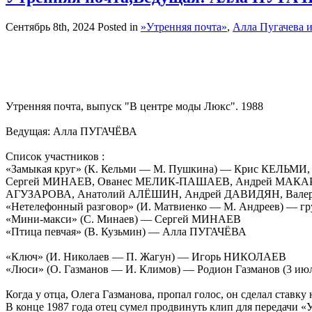
Сентябрь 8th, 2024
Posted in
»Утренняя почта»
,
Алла Пугачева и
Утренняя почта, выпуск "В центре моды Люкс". 1988
Ведущая: Алла ПУГАЧЁВА
Список участников :
«Замыкая круг» (К. Кельми — М. Пушкина) — Крис КЕЛЬ
Сергей МИНАЕВ, Ованес МЕЛИК-ПАШАЕВ, Андрей МАКАРЕ
АГУЗАРОВА, Анатолий АЛЁШИН, Андрей ДАВИДЯН, Вале
«Нетелефонный разговор» (И. Матвиенко — М. Андреев) — 
«Мини-макси» (С. Минаев) — Сергей МИНАЕВ
«Птица певчая» (В. Кузьмин) — Алла ПУГАЧЁВА
«Ключ» (И. Николаев — П. Жагун) — Игорь НИКОЛАЕВ
«Люси» (О. Газманов — И. Климов) — Родион Газманов (3 июл
Когда у отца, Олега Газманова, пропал голос, он сделал ставку 
В конце 1987 года отец сумел продвинуть клип для передачи «