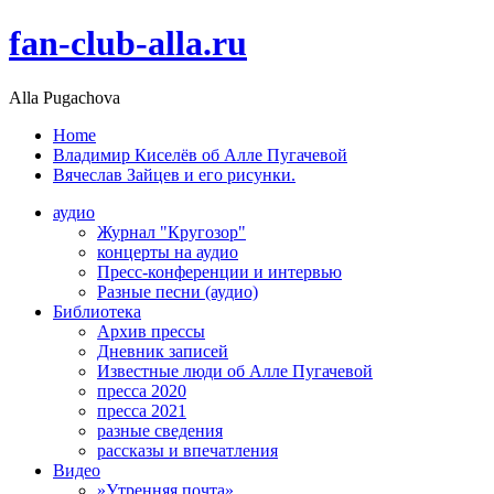
fan-club-alla.ru
Alla Pugachova
Home
Владимир Киселёв об Алле Пугачевой
Вячеслав Зайцев и его рисунки.
аудио
Журнал "Кругозор"
концерты на аудио
Пресс-конференции и интервью
Разные песни (аудио)
Библиотека
Архив прессы
Дневник записей
Известные люди об Алле Пугачевой
пресса 2020
пресса 2021
разные сведения
рассказы и впечатления
Видео
»Утренняя почта»