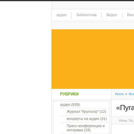
аудио
Библиотека
Видео
Вин
РУБРИКИ
Home
»
Фо
аудио
(939)
«Пуг
Журнал "Кругозор"
(12)
концерты на аудио
(31)
Июнь 7th,
Пресс-конференции и
интервью
(18)