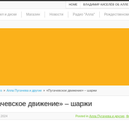
HOME
ВЛАДИМИР КИСЕЛЁВ ОБ АЛЛЕ
ил и диски
Магазин
Новости
Радио "Алла"
Рождественски
то
»
Алла Пугачева и другие
»
«Пугачевское движение» – шаржи
ачевское движение» – шаржи
 2024
Posted in
Алла Пугачева и другие
,
Ф