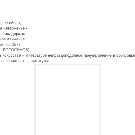
я, не обвал,
а изверженье -
ель поддержал
кое движенье".
айнин, 1977
рь ЛОСОСИНОВ)
 искусстве и литературе неправдоподобное преувеличение в обрисовке
разновидность карикатуры...