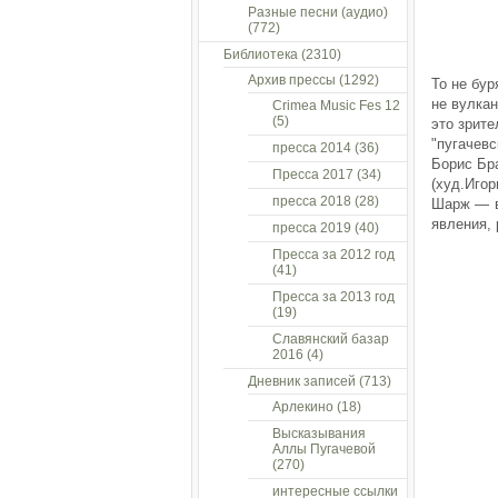
Разные песни (аудио)
(772)
Библиотека
(2310)
Архив прессы
(1292)
То не бур
не вулкан
Crimea Music Fes 12
(5)
это зрит
"пугачевс
пресса 2014
(36)
Борис Бр
Пресса 2017
(34)
(худ.Иго
пресса 2018
(28)
Шарж — в
явления, 
пресса 2019
(40)
Пресса за 2012 год
(41)
Пресса за 2013 год
(19)
Славянский базар
2016
(4)
Дневник записей
(713)
Арлекино
(18)
Высказывания
Аллы Пугачевой
(270)
интересные ссылки