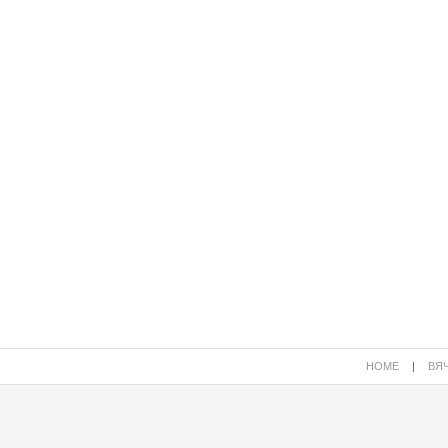
HOME
|
ВЯЧ