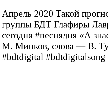
Апрель 2020 Такой прогно
группы БДТ Глафиры Лавр
сегодня #песнядня «А зна
М. Минков, слова — В. Ту
#bdtdigital #bdtdigitalsong