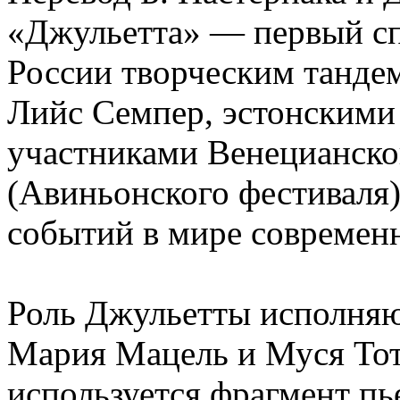
«Джульетта» — первый сп
России творческим танде
Лийс Семпер, эстонскими
участниками Венецианской
(Авиньонского фестиваля
событий в мире современн
Роль Джульетты исполня
Мария Мацель и Муся Тот
используется фрагмент пь