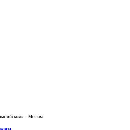
импийском» – Москва
сква