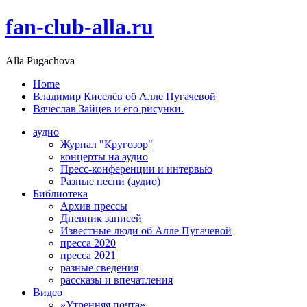
fan-club-alla.ru
Alla Pugachova
Home
Владимир Киселёв об Алле Пугачевой
Вячеслав Зайцев и его рисунки.
аудио
Журнал "Кругозор"
концерты на аудио
Пресс-конференции и интервью
Разные песни (аудио)
Библиотека
Архив прессы
Дневник записей
Известные люди об Алле Пугачевой
пресса 2020
пресса 2021
разные сведения
рассказы и впечатления
Видео
»Утренняя почта»