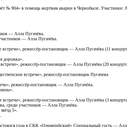
чёт № 904» в помощь жертвам аварии в Чернобыле. Участники: 
иков — Алла Пугачёва.
участников — Алла Пугачёва.
е встречи», режиссёр-постановщик — Алла Пугачёва (11 концерт
я дорожка».
 встречи», режиссёр-постановщик — Алла Пугачёва (20 концерто
ждественские встречи», режиссёр-постановщик Пугачева
речи», режиссёр-постановщик — Алла Пугачёва.
совны».
е встречи», режиссёр-постановщик — Алла Пугачёва (3 концерта
ва, среди участников — Алла Пугачёва.
звёзд 5».
.
состоялся года в СКК «Олимпийский» Специальный гость — Алла