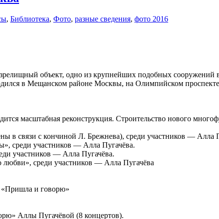
сы
,
Библиотека
,
Фото
,
разные сведения
,
фото 2016
елищный объект, одно из крупнейших подобных сооружений в Ро
одился в Мещанском районе Москвы, на Олимпийском проспекте
водится масштабная реконструкция. Строительство нового много
ны в связи с кончиной Л. Брежнева), среди участников — Алла 
ы», среди участников — Алла Пугачёва.
реди участников — Алла Пугачёва.
 о любви», среди участников — Алла Пугачёва
ы «Пришла и говорю»
орю» Аллы Пугачёвой (8 концертов).