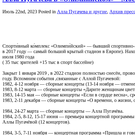
Июль 22nd, 2023
Posted in
Алла Пугачева и другие
,
Архив прес
Спорти́вный ко́мплекс «Олимпи́йский» — бывший спортивно-зр
в 2017 году — самый большой крытый стадион в Европе). Нах
июля 1980 года
( 35 тыс зрителей +15 тыс в спорт бассейне)
Закрыт 1 января 2019 , в 2022 стадион полностью снесён, про
году. Вспомним события ,связанные с Аллой Пугачевой:
1982, 4-12 ноября — сборные концерты (13-14 ноября — отмене
1983, 8-12 марта — сборные концерты «Дарите женщинам цвет
1983, 14-15 мая — сборные концерты «Если в сердце весна», с
1983, 2-11 декабря — сборные концерты «О времени, о жизни,
1984, 24-27 марта — сборные концерты — Алла Пугачёва.
1984, 2-5, 8-12, 15-17 июня — премьера концертной программ
Аллы Пугачёвой (12 концертов).
1984, 3-5, 7-11 ноября — концертная программа «Пришла и гов