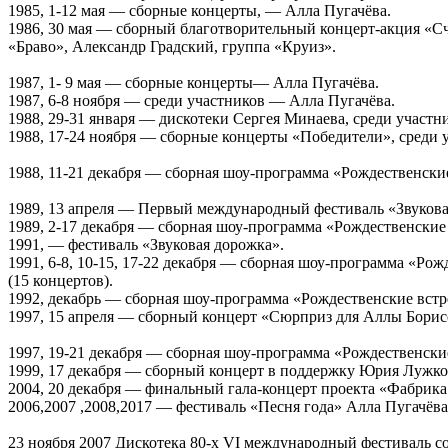
1985, 1-12 мая — сборные концерты, — Алла Пугачёва.
1986, 30 мая — сборный благотворительный концерт-акция «С
«Браво», Александр Градский, группа «Круиз».
1987, 1- 9 мая — сборные концерты— Алла Пугачёва.
1987, 6-8 ноября — среди участников — Алла Пугачёва.
1988, 29-31 января — дискотеки Сергея Минаева, среди участн
1988, 17-24 ноября — сборные концерты «Победители», среди 
1988, 11-21 декабря — сборная шоу-программа «Рождественски
1989, 13 апреля — Первый международный фестиваль «Звукова
1989, 2-17 декабря — сборная шоу-программа «Рождественские
1991, — фестиваль «Звуковая дорожка».
1991, 6-8, 10-15, 17-22 декабря — сборная шоу-программа «Ро
(15 концертов).
1992, декабрь — сборная шоу-программа «Рождественские вст
1997, 15 апреля — сборный концерт «Сюрприз для Аллы Бори
1997, 19-21 декабря — сборная шоу-программа «Рождественски
1999, 17 декабря — сборный концерт в поддержку Юрия Лужко
2004, 20 декабря — финальный гала-концерт проекта «Фабрика 
2006,2007 ,2008,2017 — фестиваль «Песня года» Алла Пугачёва
23 ноября 2007 Дискотека 80-х VI международный фестиваль 