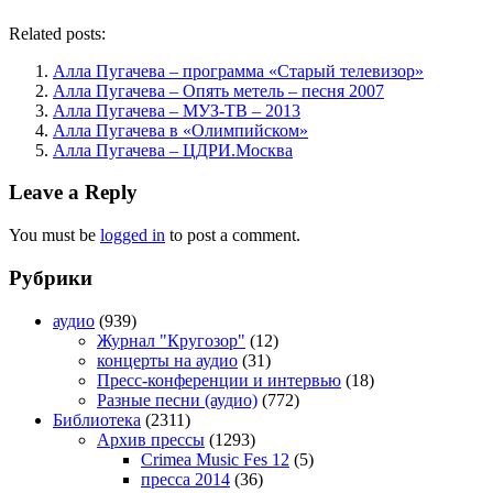
Related posts:
Алла Пугачева – программа «Старый телевизор»
Алла Пугачева – Опять метель – песня 2007
Алла Пугачева – МУЗ-ТВ – 2013
Алла Пугачева в «Олимпийском»
Алла Пугачева – ЦДРИ.Москва
Leave a Reply
You must be
logged in
to post a comment.
Рубрики
аудио
(939)
Журнал "Кругозор"
(12)
концерты на аудио
(31)
Пресс-конференции и интервью
(18)
Разные песни (аудио)
(772)
Библиотека
(2311)
Архив прессы
(1293)
Crimea Music Fes 12
(5)
пресса 2014
(36)