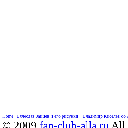
Home
|
Вячеслав Зайцев и его рисунки.
|
Владимир Киселёв об 
© 2009
fan-club-alla.ru
All 