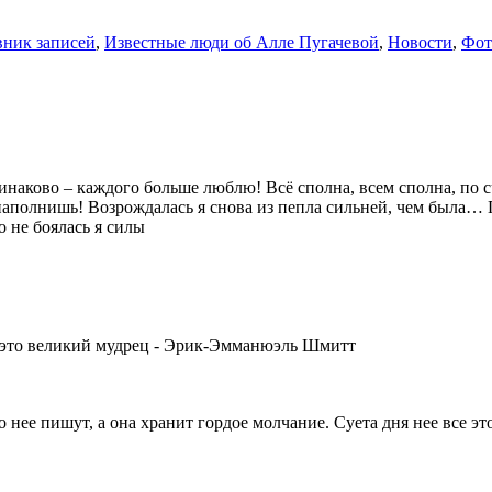
ник записей
,
Известные люди об Алле Пугачевой
,
Новости
,
Фот
динаково – каждого больше люблю! Всё сполна, всем сполна, по сч
наполнишь! Возрождалась я снова из пепла сильней, чем была… 
 не боялась я силы
- это великий мудрец - Эрик-Эмманюэль Шмитт
нее пишут, а она хранит гордое молчание. Суета дня нее все эт