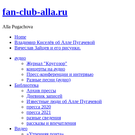
fan-club-alla.ru
Alla Pugachova
Home
Владимир Киселёв об Алле Пугачевой
Вячеслав Зайцев и его рисунки.
аудио
Журнал "Кругозор"
концерты на аудио
Пресс-конференции и интервью
Разные песни (аудио)
Библиотека
Архив прессы
Дневник записей
Известные люди об Алле Пугачевой
пресса 2020
пресса 2021
разные сведения
рассказы и впечатления
Видео
»Утренняя почта»