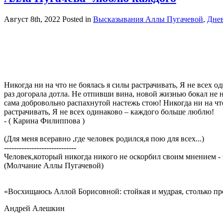
Август 8th, 2022
Posted in
Высказывания Аллы Пугачевой
,
Днев
Никогда ни на что не боялась я силы растрачивать, Я не всех о
раз догорала дотла. Не отпивши вина, новой жизнью бокал не 
сама добровольно распахнутой настежь стою! Никогда ни на что
растрачивать, Я не всех одинаково – каждого больше люблю!
- ( Карина Филиппова )
(Для меня всеравно ,где человек родился,я пою для всех...)
-----------------------------
Человек,который никогда никого не оскорбил своим мнением 
(Молчание Аллы Пугачевой)
«Восхищаюсь Аллой Борисовной: стойкая и мудрая, столько про 
Андрей Алешкин