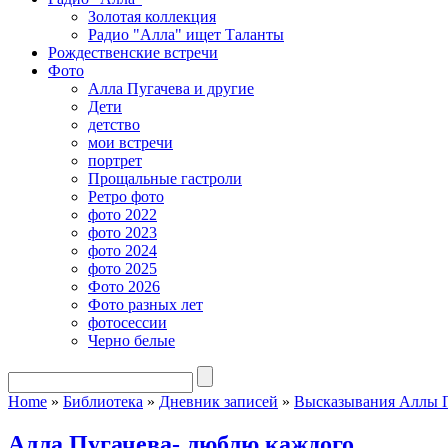
Золотая коллекция
Радио "Алла" ищет Таланты
Рождественские встречи
Фото
Алла Пугачева и другие
Дети
детство
мои встречи
портрет
Прощальные гастроли
Ретро фото
фото 2022
фото 2023
фото 2024
фото 2025
Фото 2026
Фото разных лет
фотосессии
Черно белые
Home
»
Библиотека
»
Дневник записей
»
Высказывания Аллы 
Алла Пугачева- люблю каждого