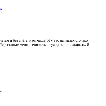
о
етам и без счёта, наотмашь! Я у вас на глазах столько
Перестаньте меня вычислять, осуждать и оплакивать, Я
о»