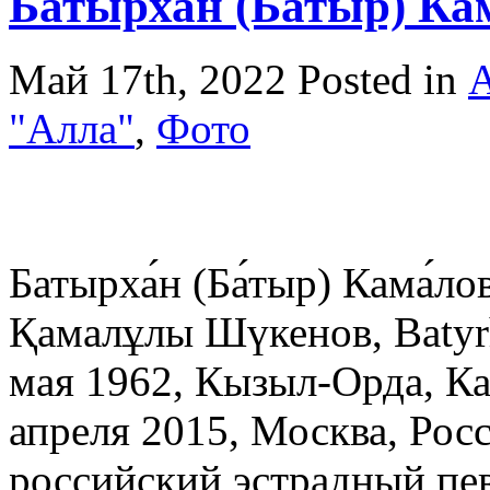
Батырха́н (Ба́тыр) Ка
Май 17th, 2022
Posted in
А
"Алла"
,
Фото
Батырха́н (Ба́тыр) Кама́л
Қамалұлы Шүкенов, Batyr
мая 1962, Кызыл-Орда, К
апреля 2015, Москва, Рос
российский эстрадный пев