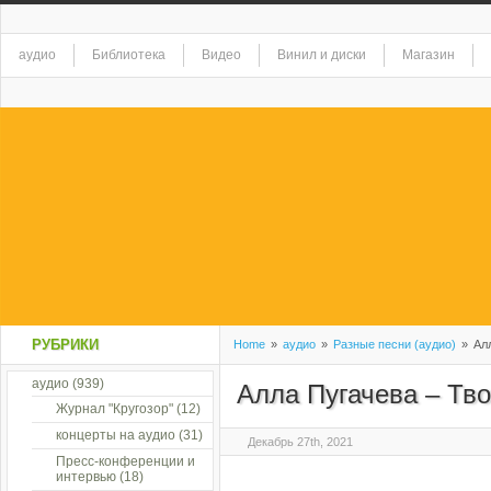
аудио
Библиотека
Видео
Винил и диски
Магазин
РУБРИКИ
Home
»
аудио
»
Разные песни (аудио)
»
Алл
аудио
(939)
Алла Пугачева – Тв
Журнал "Кругозор"
(12)
концерты на аудио
(31)
Декабрь 27th, 2021
Пресс-конференции и
интервью
(18)