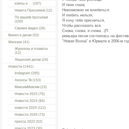
клипы и …
(187)
И твои глаза,
Невозможно не влюбиться
Никита Пресняков
(12)
И любить нельзя,
По вашим просьбам
Я хочу тебе присниться,
(100)
Чтобы рассказать все
Свежее видео
(26)
Снова, снова, и снова...(П
Винил и диски
(53)
ремьера песни состоялась на фести
"Новая Волна" в Юрмале в 2006-м год
Магазин
(41)
Журналы и плакаты
(12)
Лицензия диски
(24)
Новости
(1441)
Instagram
(295)
Анонсы Тв
(153)
МаксимМаксим
(23)
Новости 2023
(76)
Новости 2024
(94)
новости 2025
(112)
Новости 2026
(73)
пресса 2022
(52)
пресса 2023
(30)