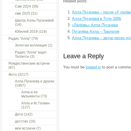
Related posts:
Сми 2024
(39)
Алла Пугачева – песня «У любв
сми 2025
(31)
Алла Пугачева в Туле 2006
Школа Аллы Пугачевой
(14)
«Любовь» Алла Пугачева
Пугачёва Алла – Трилогия
Юбилей 2019
(119)
Алла Пугачева – автор песен дл
Радио "Алла"
(79)
Золотая коллекция
(1)
Радио "Алла" ищет
Leave a Reply
Таланты
(3)
Рождественские встречи
You must be
logged in
to post a comme
(87)
Фото
(3217)
Алла Пугачева и другие
(1987)
Алла и ее
музыканты
(73)
Алла и М. Галкин
(127)
Дети
(142)
детство
(16)
мои встречи
(7)