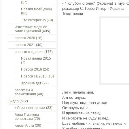
(17)
- "Голубой огонек" (Украина) в муз
режиссер С. Горов Интер - Украина
Поэзия моей души
(82)
Текст песни:
Это интересно
(79)
Известные люди об
Алле Пугачевой
(405)
пресса 2020
(18)
пресса 2021
(40)
разные сведения
(176)
Новая волна 2015
(7)
Пресса 2016
(24)
Пресса за 2015
(16)
Хроника дат
(22)
рассказы и
Лети, печаль моя,
впечатления
(40)
А я останусь.
Видео
(512)
Под шум, под плач дождя
»Утренняя почта»
(23)
Останусь одна...
И провожать не стану,
Алла Пугачева
И смотреть не буду вслед.
репортажи
(76)
Есть любовь - и, значит, нет печали.
канал Аллы
(30)
У любви твои ресницы