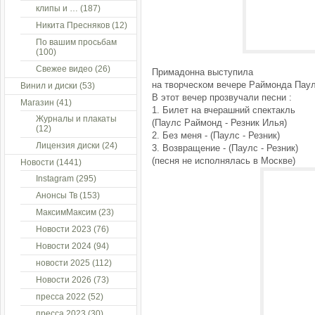
клипы и …
(187)
Никита Пресняков
(12)
По вашим просьбам
(100)
Свежее видео
(26)
Примадонна выступила
на творческом вечере Раймонда Пау
Винил и диски
(53)
В этот вечер прозвучали песни :
Магазин
(41)
1. Билет на вчерашний спектакль
Журналы и плакаты
(Паулс Раймонд - Резник Илья)
(12)
2. Без меня - (Паулс - Резник)
Лицензия диски
(24)
3. Возвращение - (Паулс - Резник)
(песня не исполнялась в Москве)
Новости
(1441)
Instagram
(295)
Анонсы Тв
(153)
МаксимМаксим
(23)
Новости 2023
(76)
Новости 2024
(94)
новости 2025
(112)
Новости 2026
(73)
пресса 2022
(52)
пресса 2023
(30)