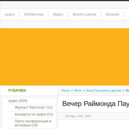
аудио
Библиотека
Видео
Винил и диски
Магазин
РУБРИКИ
Home
»
Фото
»
Алла Пугачева и другие
»
Ве
аудио
(939)
Вечер Раймонда Пау
Журнал "Кругозор"
(12)
концерты на аудио
(31)
Ноябрь 19th, 2021
Пресс-конференции и
интервью
(18)