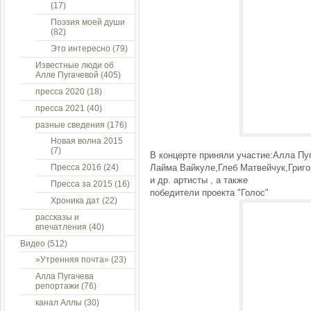
(17)
Поэзия моей души
(82)
Это интересно
(79)
Известные люди об
Алле Пугачевой
(405)
пресса 2020
(18)
пресса 2021
(40)
разные сведения
(176)
Новая волна 2015
(7)
В концерте приняли участие:Алла Пу
Пресса 2016
(24)
Лайма Вайкуле,Глеб Матвейчук,Григо
и др. артисты , а также
Пресса за 2015
(16)
победители проекта "Голос"
Хроника дат
(22)
рассказы и
впечатления
(40)
Видео
(512)
»Утренняя почта»
(23)
Алла Пугачева
репортажи
(76)
канал Аллы
(30)