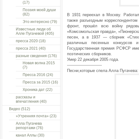
(17)
Поэзия моей души
(82)
В 1931 переехал в Москву. Работал
также разъездным корреспондентом 
Это интересно
(79)
фронт, прошёл всю войну рядовы
Известные люди об
«Комсомольская правда», «Пионерска
Алле Пугачевой
(405)
песен, а в 1937 — сборник «Стих
пресса 2020
(18)
различных песенных конкурсов
Государственная премия РСФСР имен
пресса 2021
(40)
поэтических сборников.
разные сведения
(176)
Умер 22 декабря 2005 года.
Новая волна 2015
----------------------------
(7)
Песни,которые спела Алла Пугачева:
Пресса 2016
(24)
Пресса за 2015
(16)
Хроника дат
(22)
рассказы и
впечатления
(40)
Видео
(512)
»Утренняя почта»
(23)
Алла Пугачева
репортажи
(76)
канал Аллы
(30)