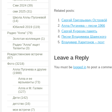
Сми 2024
(39)
Related posts:
сми 2025
(31)
Школа Аллы Пугачевой
Сергей Григорьевич Острово́й
(14)
Алла Пугачева – песни 1966
Юбилей 2019
(119)
Сергей Курехин память
Радио "Алла"
(79)
Песни Владимира Шаинского
Золотая коллекция
(1)
Владимир Харитонов – поэт
Радио "Алла" ищет
Таланты
(3)
Рождественские встречи
Leave a Reply
(87)
Фото
(3218)
You must be
logged in
to post a comme
Алла Пугачева и другие
(1988)
Алла и ее
музыканты
(73)
Алла и М. Галкин
(127)
Дети
(142)
детство
(16)
мои встречи
(7)