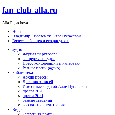
fan-club-alla.ru
Alla Pugachova
Home
Владимир Киселёв об Алле Пугачевой
Вячеслав Зайцев и его рисунки.
аудио
Журнал "Кругозор"
концерты на аудио
Пресс-конференции и интервью
Разные песни (аудио)
Библиотека
Архив прессы
Дневник записей
Известные люди об Алле Пугачевой
пресса 2020
пресса 2021
разные сведения
рассказы и впечатления
Видео
»Утренняя почта»