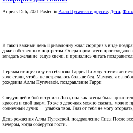
Апрель 15th, 2021
Posted in
Алла Пугачева и другие
,
Дети
,
Фот
В такой важный день Примадонну ждал сюрприз в виде поздрав
даже собственным портретом. Оператором всего происходящего
загадать желание, задув свечи, и принялись читать поздравите
Первым инициативу на себя взял Гарри. По ходу чтения он немно
ярче стали, чтобы не встречалось больше бед. Мамуля, я с любо
рождения Аллы Пугачевой, поздравление Гарри
Следующей в бой вступила Лиза, она как всегда была артистич
красота и свой шарм. То же о девочках можно сказать, можно п
солнечный лучик — улыбка твоя. Глаз от тебя не могу оторвать,
День рождения Аллы Пугачевой, поздравление Лизы После всег
вечером, когда соберутся гости.