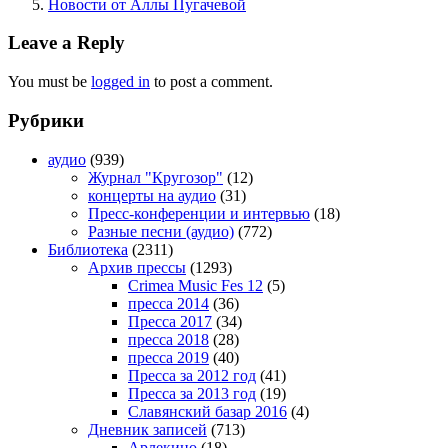
Новости от Аллы Пугачевой
Leave a Reply
You must be
logged in
to post a comment.
Рубрики
аудио
(939)
Журнал "Кругозор"
(12)
концерты на аудио
(31)
Пресс-конференции и интервью
(18)
Разные песни (аудио)
(772)
Библиотека
(2311)
Архив прессы
(1293)
Crimea Music Fes 12
(5)
пресса 2014
(36)
Пресса 2017
(34)
пресса 2018
(28)
пресса 2019
(40)
Пресса за 2012 год
(41)
Пресса за 2013 год
(19)
Славянский базар 2016
(4)
Дневник записей
(713)
Арлекино
(18)