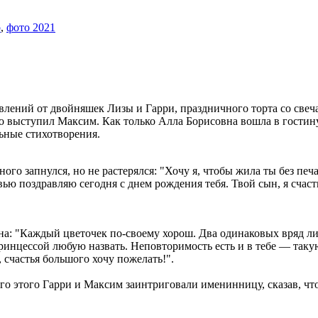
о
,
фото 2021
лений от двойняшек Лизы и Гарри, праздничного торта со свеч
 выступил Максим. Как только Алла Борисовна вошла в гостину
льные стихотворения.
го запнулся, но не растерялся: "Хочу я, чтобы жила ты без печа
вью поздравляю сегодня с днем рождения тебя. Твой сын, я счастья
на: "Каждый цветочек по-своему хорош. Два одинаковых вряд ли
ринцессой любую назвать. Неповторимость есть и в тебе — такую
 счастья большого хочу пожелать!".
о этого Гарри и Максим заинтриговали именинницу, сказав, что