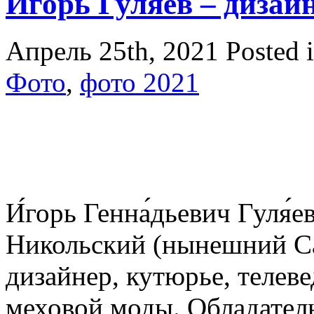
И́горь Гуля́ев – дизай
Апрель 25th, 2021
Posted 
Фото
,
фото 2021
И́горь Генна́дьевич Гуля́е
Никольский (нынешний С
дизайнер, кутюрье, телев
меховой моды. Обладатель