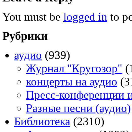
You must be
logged in
to p
Рубрики
аудио
(939)
Журнал "Кругозор"
(
концерты на аудио
(3
Пресс-конференции 
Разные песни (аудио)
Библиотека
(2310)