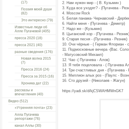
(17)
2. Нам нужен мир - ( В. Кузьмин )
3. Куда все уходят? - (Пугачева - Рез
Поэзия моей души
4. Moscow Rock
(82)
5. Белая панама- Чернавский - Дербе
Это интересно
(79)
6. Найти меня - (Пугачева - Деметр)
Известные люди об
7. Надо же - (Кузьмин)
Алле Пугачевой
(405)
8. Цыганский хор - (Пугачева - Резник
пресса 2020
(18)
9. Старая песня - (Пугачева - Резник)
10. Очи чёрные - ( Герман Флориан - 
пресса 2021
(40)
11. Подмосковные вечера -(Вас. Сол
разные сведения
(176)
- Матусовский Михаил)
Новая волна 2015
12. Чао -( Пугачева - Алов)
(7)
13. Я тебя поцеловала - ( Пугачева А
Пресса 2016
(24)
14. Три счастливых дня - (Пугачева - 
15. Миллион алых роз - (Паулс - Возн
Пресса за 2015
(16)
16. Сто друзей - (Николаев - Жагун)
Хроника дат
(22)
рассказы и
https://yadi.sk/d/kjCSWAHMWnGK7
впечатления
(40)
Видео
(512)
»Утренняя почта»
(23)
Алла Пугачева
репортажи
(76)
канал Аллы
(30)