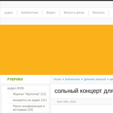
аудио
Библиотека
Видео
Винил и диски
Магазин
РУБРИКИ
Home
»
Библиотека
»
Дневник записей
»
со
аудио
(939)
сольный концерт д
Журнал "Кругозор"
(12)
концерты на аудио
(31)
Май 28th, 2020
Пресс-конференции и
интервью
(18)