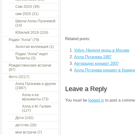
Сми 2024
(39)
сми 2025
(31)
Школа Аллы Пугачевой
(14)
Юбилей 2019
(119)
Related posts:
Радио "Алла"
(79)
Золотая коллекция
(1)
Volvo- Неделя моды в Москве
Радио "Алла" ищет
Алла Пугачева 1987
Таланты
(3)
Авторадио концерт 2007
Рождественские встречи
(87)
Алла Пугачева концерт в Кремл
Фото
(3217)
Алла Пугачева и другие
Leave a Reply
(1987)
Алла и ее
музыканты
(73)
You must be
logged in
to post a comme
Алла и М. Галкин
(127)
Дети
(142)
детство
(16)
мои встречи
(7)