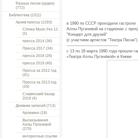
Разные песни (аудио)
(772)
Библиотека
(2311)
Архив прессы
(1293)
в 1990 по СССР проходили гастроли
Аллы Пугачевой на стадионах с про
Crimea Music Fes 12
(5)
"Концерт для друзей"
(с участием артистов "Театра Песни")
пресса 2014
(36)
------------------------------------------
Пресса 2017
(34)
с 13 по 18 марта 1990 года прошли г
пресса 2018
(28)
«Театра Аллы Пугачёвой» в Киеве
пресса 2019
(40)
Пресса за 2012 год
(41)
Пресса за 2013 год
(19)
Славянский базар
2016
(4)
Дневник записей
(713)
Арлекино
(18)
Высказывания
Аллы Пугачевой
(270)
интересные ссылки