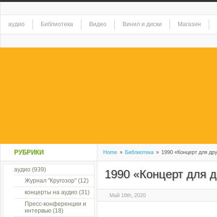
аудио
Библиотека
Видео
Винил и диски
Магазин
РУБРИКИ
Home
»
Библиотека
»
1990 «Концерт для др
аудио
(939)
1990 «Концерт для 
Журнал "Кругозор"
(12)
концерты на аудио
(31)
Май 18th, 2020
Пресс-конференции и
интервью
(18)