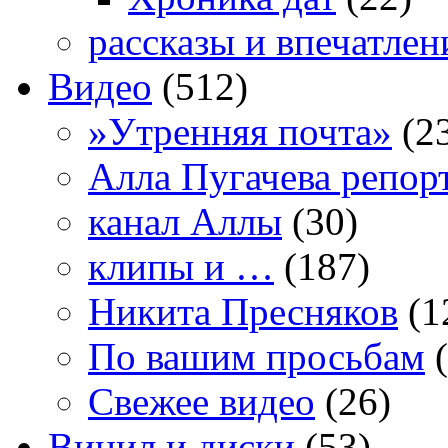
рассказы и впечатлен
Видео
(512)
»Утренняя почта»
(2
Алла Пугачева репор
канал Аллы
(30)
клипы и …
(187)
Никита Пресняков
(1
По вашим просьбам
(
Свежее видео
(26)
Винил и диски
(53)