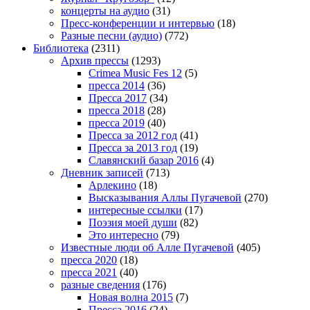
концерты на аудио
(31)
Пресс-конференции и интервью
(18)
Разные песни (аудио)
(772)
Библиотека
(2311)
Архив прессы
(1293)
Crimea Music Fes 12
(5)
пресса 2014
(36)
Пресса 2017
(34)
пресса 2018
(28)
пресса 2019
(40)
Пресса за 2012 год
(41)
Пресса за 2013 год
(19)
Славянский базар 2016
(4)
Дневник записей
(713)
Арлекино
(18)
Высказывания Аллы Пугачевой
(270)
интересные ссылки
(17)
Поэзия моей души
(82)
Это интересно
(79)
Известные люди об Алле Пугачевой
(405)
пресса 2020
(18)
пресса 2021
(40)
разные сведения
(176)
Новая волна 2015
(7)
Пресса 2016
(24)