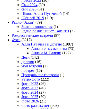
пресса 2023
(30)
Сми 2024
(39)
сми 2025
(31)
Школа Аллы Пугачевой
(14)
Юбилей 2019
(119)
Радио "Алла"
(79)
Золотая коллекция
(1)
Радио "Алла" ищет Таланты
(3)
Рождественские встречи
(87)
Фото
(3217)
Алла Пугачева и другие
(1987)
Алла и ее музыканты
(73)
Алла и М. Галкин
(127)
Дети
(142)
детство
(16)
мои встречи
(7)
портрет
(16)
Прощальные гастроли
(1)
Ретро фото
(222)
фото 2022
(46)
фото 2023
(40)
фото 2024
(27)
фото 2025
(39)
Фото 2026
(21)
Фото разных лет
(903)