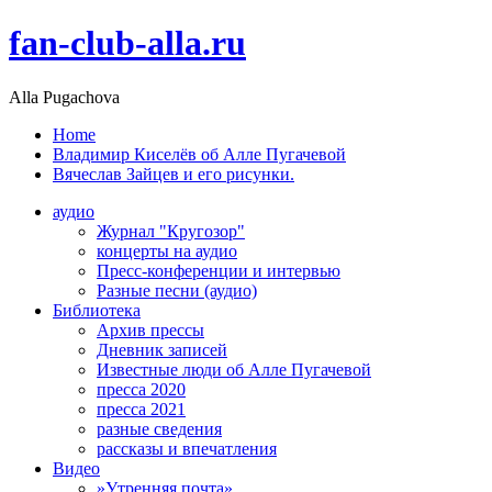
fan-club-alla.ru
Alla Pugachova
Home
Владимир Киселёв об Алле Пугачевой
Вячеслав Зайцев и его рисунки.
аудио
Журнал "Кругозор"
концерты на аудио
Пресс-конференции и интервью
Разные песни (аудио)
Библиотека
Архив прессы
Дневник записей
Известные люди об Алле Пугачевой
пресса 2020
пресса 2021
разные сведения
рассказы и впечатления
Видео
»Утренняя почта»