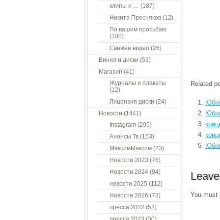
клипы и …
(187)
Никита Пресняков
(12)
По вашим просьбам
(100)
Свежее видео
(26)
Винил и диски
(53)
Магазин
(41)
Журналы и плакаты
Related po
(12)
Лицензия диски
(24)
Юбил
Юбил
Новости
(1441)
конц
Instagram
(295)
конц
Анонсы Тв
(153)
Юбил
МаксимМаксим
(23)
Новости 2023
(76)
Новости 2024
(94)
Leave
новости 2025
(112)
You must
Новости 2026
(73)
пресса 2022
(52)
пресса 2023
(30)