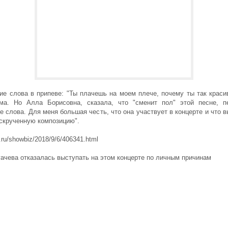
ие слова в припеве: "Ты плачешь на моем плече, почему ты так краси
ма. Но Алла Борисовна, сказала, что "сменит пол" этой песне, п
е слова. Для меня большая честь, что она участвует в концерте и что 
скрученную композицию".
i.ru/showbiz/2018/9/6/406341.html
ачева отказалась выступать на этом концерте по личным причинам