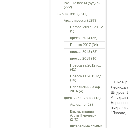
Разные песни (аудио)
(772)
Библиотека
(2311)
Архив прессы
(1293)
Crimea Music Fes 12
(5)
пресса 2014
(36)
Пресса 2017
(34)
пресса 2018
(28)
пресса 2019
(40)
Пресса за 2012 год
(41)
Пресса за 2013 год
(19)
10 ноябр
Славянский базар
Леонида А
2016
(4)
Шнуров, 
А украш
Дневник записей
(713)
Борисовне
Арлекино
(18)
выбрала и
Высказывания
"Правда, 
Аллы Пугачевой
(270)
интересные ссылки