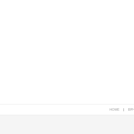
HOME
|
ВЯЧ