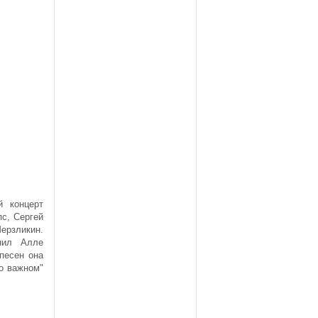
й концерт
пс, Сергей
ерзликин.
нил Алле
 песен она
 о важном"