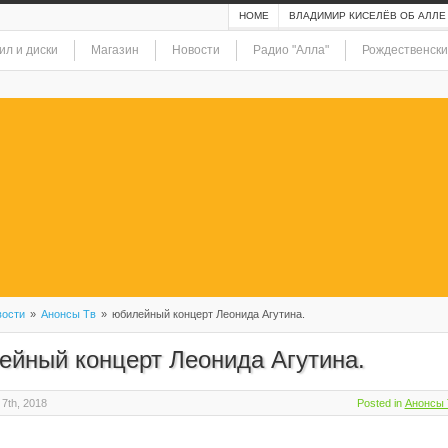
HOME
ВЛАДИМИР КИСЕЛЁВ ОБ АЛЛЕ
ил и диски
Магазин
Новости
Радио "Алла"
Рождественски
ости
»
Анонсы Тв
»
юбилейный концерт Леонида Агутина.
ейный концерт Леонида Агутина.
7th, 2018
Posted in
Анонсы 