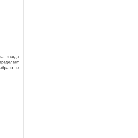
ва, иногда
еределает
выбрала не