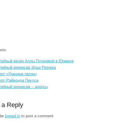
sts:
ейный вечер Аллы Пугачевой в Юрмале
ейный вернисаж Ильи Резника
ерт «Удачные песни»
ерт Раймонда Паулса
ейный вернисаж – анонсы
 a Reply
 be
logged in
to post a comment.