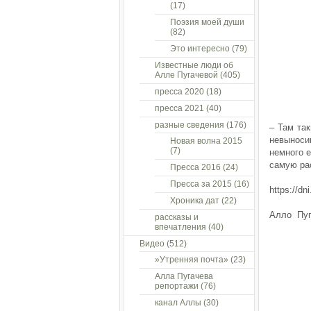
(17)
Поэзия моей души
(82)
Это интересно
(79)
Известные люди об
Алле Пугачевой
(405)
пресса 2020
(18)
пресса 2021
(40)
разные сведения
(176)
– Там так
невыноси
Новая волна 2015
(7)
немного е
самую ра
Пресса 2016
(24)
Пресса за 2015
(16)
https://dn
Хроника дат
(22)
Алло Пуг
рассказы и
впечатления
(40)
Видео
(512)
»Утренняя почта»
(23)
Алла Пугачева
репортажи
(76)
канал Аллы
(30)