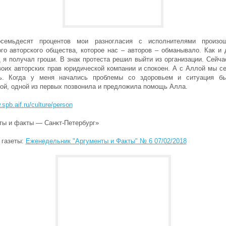
семьдесят процентов мои разногласия с исполнителями произош
го авторского общества, которое нас – авторов – обманывало. Как и 
 я получал гроши. В знак протеста решил выйти из организации. Сейч
воих авторских прав юридической компании и спокоен. А с Аллой мы се
ь. Когда у меня начались проблемы со здоровьем и ситуация б
кой, одной из первых позвонила и предложила помощь Алла.
.spb.aif.ru/culture/person
ты и факты — Санкт-Петербург»
 газеты:
Еженедельник "Аргументы и Факты" № 6 07/02/2018