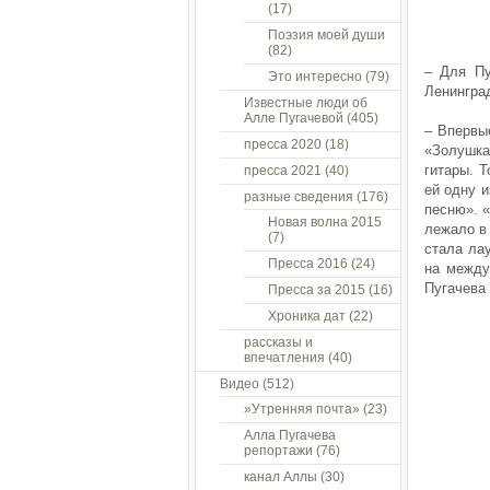
(17)
Поэзия моей души
(82)
– Для Пу
Это интересно
(79)
Ленингра
Известные люди об
Алле Пугачевой
(405)
– Впервы
пресса 2020
(18)
«Золушка
гитары. 
пресса 2021
(40)
ей одну и
разные сведения
(176)
песню». «
Новая волна 2015
лежало в 
(7)
стала ла
Пресса 2016
(24)
на между
Пугачева
Пресса за 2015
(16)
Хроника дат
(22)
рассказы и
впечатления
(40)
Видео
(512)
»Утренняя почта»
(23)
Алла Пугачева
репортажи
(76)
канал Аллы
(30)