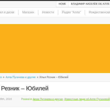
HOME
ВЛАДИМИР КИСЕЛЁВ ОБ АЛЛЕ
ил и диски
Магазин
Новости
Радио "Алла"
Рождественски
то
»
Алла Пугачева и другие
»
Илья Резник – Юбилей
 Резник – Юбилей
8th, 2018
Posted in
Алла Пугачева и другие
,
Известные люди об Алле Пугачевой