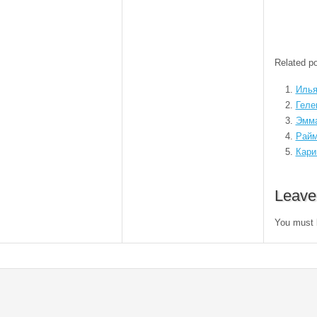
Related po
Илья
Геле
Эмма
Райм
Кари
Leave
You must