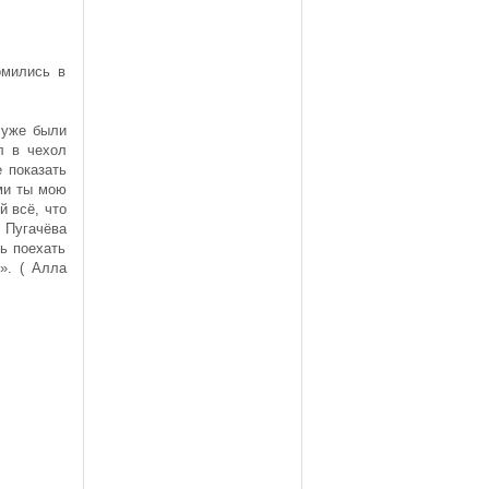
омились в
 уже были
л в чехол
 показать
ьми ты мою
й всё, что
й Пугачёва
ь поехать
». ( Алла