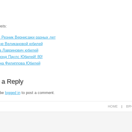
sts:
 Резник Вернисажи разных лет
не Великановой юбилей
 Лавринович юбилей
онд Паулс Юбилей! 80!
на Филиппова Юбилей
 a Reply
 be
logged in
to post a comment.
HOME
|
ВЯЧ