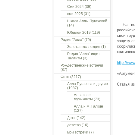
Сми 2024
(39)
сми 2025
(31)
Школа Аллы Пугачевой
– На во
(14)
российско
Юбилей 2019
(119)
свой труд
Радио "Алла"
(79)
защиту с
ссорилис
Золотая коллекция
(1)
критичес
Радио "Алла" ищет
Таланты
(3)
http://www
Рождественские встречи
(87)
«Аргумен
Фото
(3217)
Алла Пугачева и другие
Статья из
(1987)
Алла и ее
музыканты
(73)
Алла и М. Галкин
(127)
Дети
(142)
детство
(16)
мои встречи
(7)