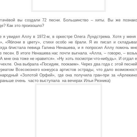
гачёвой вы создали 72 песни. Большинство – хиты. Вы же познак
де? Как это произошло?
е я увидел Аллу в 1972-м, в оркестре Олега Лундстрема. Хотя у меня
», «Яблони в цвету», стихи особо не брали. Я их писал и складыва
Тогда блистала певица Галина Ненашева, и я попросил Аллу помочь мне
з песен. В итоге Ненашева нас почти выгнала. «Алла, – говорю, – воз
А мне она тоже не нравится». «Ну хоть посмотри что-нибудь». И отдал е
чехле. Она выбрала «Посидим, поокаем». Через два года с этой песне
уреатом Всесоюзного конкурса артистов эстрады, что дало возможност
народный «Золотой Орфей», где она получила гран-при за «Арлекино
 раньше очень часто выступала на вечерах Ильи Резника)