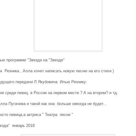
ью программе "Звезда на "Звезде"
м Резника , Алла хочет написать новую песню на его стихи )
едущего передачи Л Якубовича Илью Резнику:
ня среди певиц в России на первом месте ? А на втором? и тд.
лла Пугачева и такой как она больше никогда не будет...
осто певица,а актриса " Театра песни "
езда" январь 2018