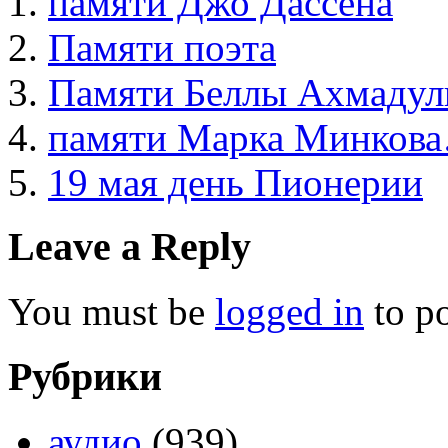
памяти Джо Дассена
Памяти поэта
Памяти Беллы Ахмаду
памяти Марка Минков
19 мая день Пионерии
Leave a Reply
You must be
logged in
to p
Рубрики
аудио
(939)