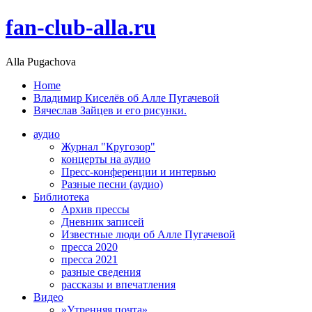
fan-club-alla.ru
Alla Pugachova
Home
Владимир Киселёв об Алле Пугачевой
Вячеслав Зайцев и его рисунки.
аудио
Журнал "Кругозор"
концерты на аудио
Пресс-конференции и интервью
Разные песни (аудио)
Библиотека
Архив прессы
Дневник записей
Известные люди об Алле Пугачевой
пресса 2020
пресса 2021
разные сведения
рассказы и впечатления
Видео
»Утренняя почта»