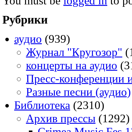
You must be
logged in
to p
Рубрики
аудио
(939)
Журнал "Кругозор"
(
концерты на аудио
(3
Пресс-конференции 
Разные песни (аудио)
Библиотека
(2310)
Архив прессы
(1292)
Crimea Music Fes 1