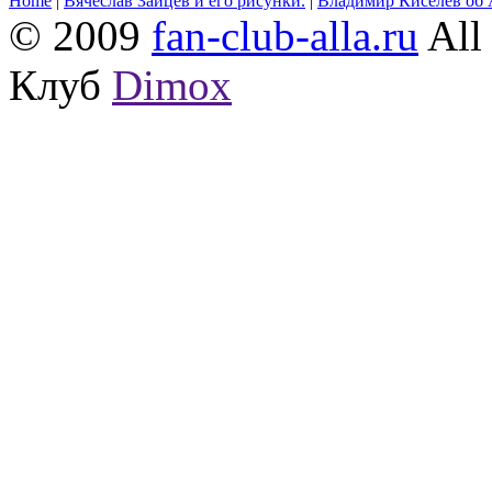
Home
|
Вячеслав Зайцев и его рисунки.
|
Владимир Киселёв об 
© 2009
fan-club-alla.ru
All 
Клуб
Dimox