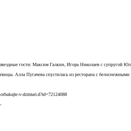
вездные гости: Максим Галкин, Игорь Николаев с супругой Юли
евицы. Алла Пугачева спустилась из ресторана с белоснежными 
te-orbakajte-v-dzintari.d?id=72124088
-