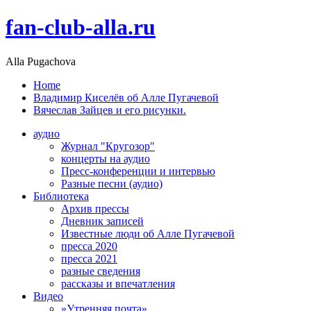
fan-club-alla.ru
Alla Pugachova
Home
Владимир Киселёв об Алле Пугачевой
Вячеслав Зайцев и его рисунки.
аудио
Журнал "Кругозор"
концерты на аудио
Пресс-конференции и интервью
Разные песни (аудио)
Библиотека
Архив прессы
Дневник записей
Известные люди об Алле Пугачевой
пресса 2020
пресса 2021
разные сведения
рассказы и впечатления
Видео
»Утренняя почта»