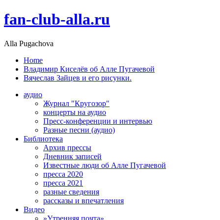
fan-club-alla.ru
Alla Pugachova
Home
Владимир Киселёв об Алле Пугачевой
Вячеслав Зайцев и его рисунки.
аудио
Журнал "Кругозор"
концерты на аудио
Пресс-конференции и интервью
Разные песни (аудио)
Библиотека
Архив прессы
Дневник записей
Известные люди об Алле Пугачевой
пресса 2020
пресса 2021
разные сведения
рассказы и впечатления
Видео
»Утренняя почта»