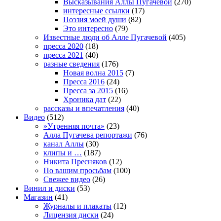
Высказывания Аллы Пугачевой
(270)
интересные ссылки
(17)
Поэзия моей души
(82)
Это интересно
(79)
Известные люди об Алле Пугачевой
(405)
пресса 2020
(18)
пресса 2021
(40)
разные сведения
(176)
Новая волна 2015
(7)
Пресса 2016
(24)
Пресса за 2015
(16)
Хроника дат
(22)
рассказы и впечатления
(40)
Видео
(512)
»Утренняя почта»
(23)
Алла Пугачева репортажи
(76)
канал Аллы
(30)
клипы и …
(187)
Никита Пресняков
(12)
По вашим просьбам
(100)
Свежее видео
(26)
Винил и диски
(53)
Магазин
(41)
Журналы и плакаты
(12)
Лицензия диски
(24)