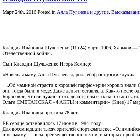
Март 24th, 2016
Posted in
Алла Пугачева и другие
,
Высказывани
Кла́вдия Ива́новна Шульже́нко (11 (24) марта 1906, Харьков —
Отечественной войны.
Сын Клавдии Шульженко Игорь Кемпер:
«Навещая маму, Алла Пугачева дарила ей французские духи»
- ...Об маминой страсти к хорошей парфюмерии хорошо знали 
они тогда были в моде. Даже деньги оставляла. Как-то после од
Борисовне, что не нужно этого делать, нам есть на что жить, н
Ольга СМЕТАНСКАЯ «ФАКТЫ и комментарии» (Киев) 17 мар
Клавдия Ивановна прожила 78 лет.
ЕЕ сердце остановилось 17 июня в 1984 году
Для восемнадцати тысяч зрителей спорткомплекса «Олимпийски
программу — пела преимущественно песни, в которых преоблад