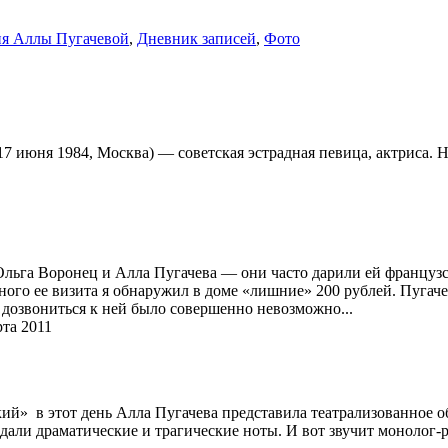
я Аллы Пугачевой
,
Дневник записей
,
Фото
 17 июня 1984, Москва) — советская эстрадная певица, актриса.
Ольга Воронец и Алла Пугачева — они часто дарили ей француз
ного ее визита я обнаружил в доме «лишние» 200 рублей. Пугачев
о дозвониться к ней было совершенно невозможно...
та 2011
й» в этот день Алла Пугачева представила театрализованное о
али драматические и трагические ноты. И вот звучит монолог-р