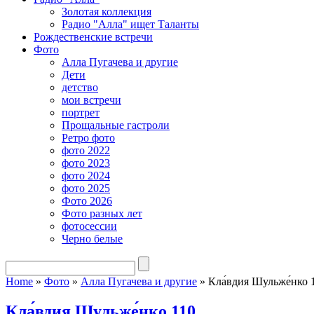
Золотая коллекция
Радио "Алла" ищет Таланты
Рождественские встречи
Фото
Алла Пугачева и другие
Дети
детство
мои встречи
портрет
Прощальные гастроли
Ретро фото
фото 2022
фото 2023
фото 2024
фото 2025
Фото 2026
Фото разных лет
фотосессии
Черно белые
Home
»
Фото
»
Алла Пугачева и другие
»
Кла́вдия Шульже́нко 
Кла́вдия Шульже́нко 110