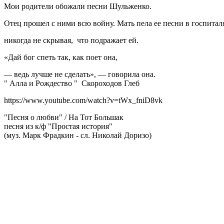
Мои родители обожали песни Шульженко.
Отец прошел с ними всю войну. Мать пела ее песни в госпитал
никогда не скрывая, что подражает ей.
«Дай бог спеть так, как поет она,
— ведь лучше не сделать», — говорила она.
" Алла и Рождество " Скороходов Глеб
https://www.youtube.com/watch?v=tWx_fniD8vk
"Песня о любви" / На Тот Большак
песня из к/ф "Простая история"
(муз. Марк Фрадкин - сл. Николай Доризо)