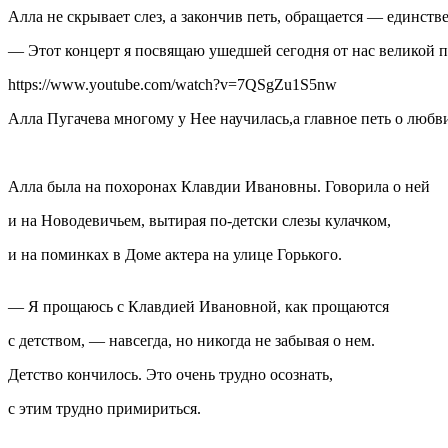
Алла не скрывает слез, а закончив петь, обращается — единс
— Этот концерт я посвящаю ушедшей сегодня от нас великой 
https://www.youtube.com/watch?v=7QSgZu1S5nw
Алла Пугачева многому у Нее научилась,а главное петь о любви
Алла была на похоронах Клавдии Ивановны. Говорила о ней
и на Новодевичьем, вытирая по-детски слезы кулачком,
и на поминках в Доме актера на улице Горького.
— Я прощаюсь с Клавдией Ивановной, как прощаются
с детством, — навсегда, но никогда не забывая о нем.
Детство кончилось. Это очень трудно осознать,
с этим трудно примириться.