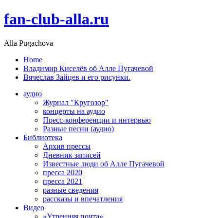
fan-club-alla.ru
Alla Pugachova
Home
Владимир Киселёв об Алле Пугачевой
Вячеслав Зайцев и его рисунки.
аудио
Журнал "Кругозор"
концерты на аудио
Пресс-конференции и интервью
Разные песни (аудио)
Библиотека
Архив прессы
Дневник записей
Известные люди об Алле Пугачевой
пресса 2020
пресса 2021
разные сведения
рассказы и впечатления
Видео
»Утренняя почта»