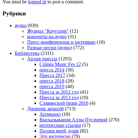
You must be
logged in
to post a comment.
Рубрики
аудио
(939)
Журнал "Кругозор"
(12)
концерты на аудио
(31)
Пресс-конференции и интервью
(18)
Разные песни (аудио)
(772)
Библиотека
(2311)
Архив прессы
(1293)
Crimea Music Fes 12
(5)
пресса 2014
(36)
Пресса 2017
(34)
пресса 2018
(28)
пресса 2019
(40)
Пресса за 2012 год
(41)
Пресса за 2013 год
(19)
Славянский базар 2016
(4)
Дневник записей
(713)
Арлекино
(18)
Высказывания Аллы Пугачевой
(270)
интересные ссылки
(17)
Поэзия моей души
(82)
Это интересно
(79)