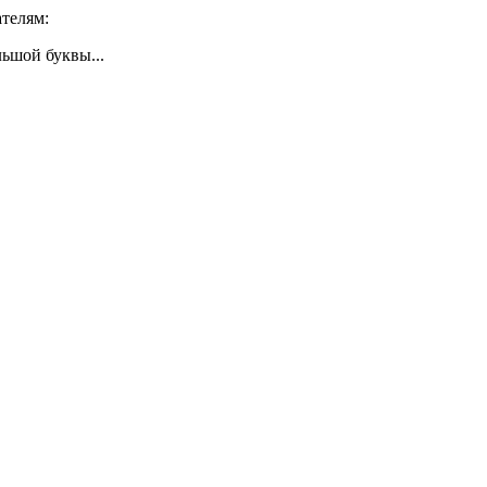
телям:
ьшой буквы...