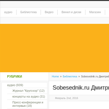
аудио
Библиотека
Видео
Винил и диски
Магазин
РУБРИКИ
Home
»
Библиотека
»
Sobesednik.ru Дмитри
аудио
(939)
Sobesednik.ru Дмит
Журнал "Кругозор"
(12)
концерты на аудио
(31)
Февраль 2nd, 2016
Пресс-конференции и
интервью
(18)