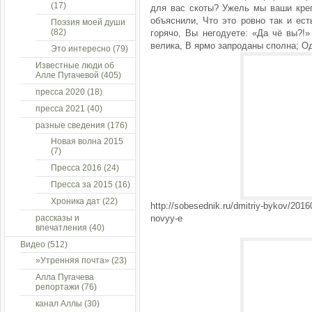
(17)
для вас скоты? Ужель мы ваши креп
объяснили, Что это ровно так и ес
Поэзия моей души
(82)
горячо, Вы негодуете: «Да чё вы?!
велика, В ярмо запроданы сполна; О
Это интересно
(79)
Известные люди об
Алле Пугачевой
(405)
пресса 2020
(18)
пресса 2021
(40)
разные сведения
(176)
Новая волна 2015
(7)
Пресса 2016
(24)
Пресса за 2015
(16)
Хроника дат
(22)
http://sobesednik.ru/dmitriy-bykov/201
рассказы и
novyy-e
впечатления
(40)
Видео
(512)
»Утренняя почта»
(23)
Алла Пугачева
репортажи
(76)
канал Аллы
(30)