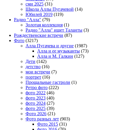
сми 2025
(31)
Школа Аллы Пугачевой
(14)
Юбилей 2019
(119)
Радио "Алла"
(79)
Золотая коллекция
(1)
Радио "Алла" ищет Таланты
(3)
Рождественские встречи
(87)
Фото
(3217)
Алла Пугачева и другие
(1987)
Алла и ее музыканты
(73)
Алла и М. Галкин
(127)
Дети
(142)
детство
(16)
мои встречи
(7)
портрет
(16)
Прощальные гастроли
(1)
Ретро фото
(222)
фото 2022
(46)
фото 2023
(40)
фото 2024
(27)
фото 2025
(39)
Фото 2026
(21)
Фото разных лет
(903)
Фото 2015
(31)
фото 2016
(70)