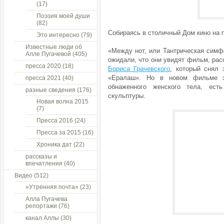
(17)
Поэзия моей души
(82)
Собираясь в столичный Дом кино на
Это интересно
(79)
Известные люди об
«Между нот, или Тантрическая сим
Алле Пугачевой
(405)
ожидали, что они увидят фильм, рас
пресса 2020
(18)
Бориса Грачевского
, который снял
«Ералаш». Но в новом фильме эт
пресса 2021
(40)
обнаженного женского тела, ест
разные сведения
(176)
скульптуры.
Новая волна 2015
(7)
Пресса 2016
(24)
Пресса за 2015
(16)
Хроника дат
(22)
рассказы и
впечатления
(40)
Видео
(512)
»Утренняя почта»
(23)
Алла Пугачева
репортажи
(76)
канал Аллы
(30)