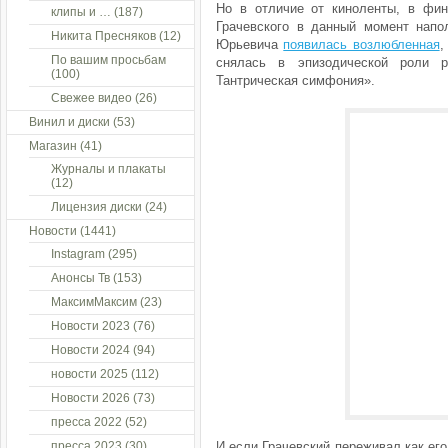
Но в отличие от киноленты, в фин
клипы и …
(187)
Грачевского в данный момент нап
Никита Пресняков
(12)
Юрьевича
появилась возлюбленная
,
По вашим просьбам
снялась в эпизодической роли 
(100)
Тантрическая симфония».
Свежее видео
(26)
Винил и диски
(53)
Магазин
(41)
Журналы и плакаты
(12)
Лицензия диски
(24)
Новости
(1441)
Instagram
(295)
Анонсы Тв
(153)
МаксимМаксим
(23)
Новости 2023
(76)
Новости 2024
(94)
новости 2025
(112)
Новости 2026
(73)
пресса 2022
(52)
пресса 2023
(30)
И если Грачевский переживал как ег