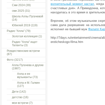
волнительный момент настал
, когд
Сми 2024
(39)
счастливых дня». А Примадонна, кот
сми 2025
(31)
находилась в это время в зрительном
Школа Аллы Пугачевой
(14)
Впрочем, об этом музыкальном сюр
сама дала разрешение на использов
Юбилей 2019
(119)
исполнил ее бывший муж
Филипп Кир
Радио "Алла"
(79)
Золотая коллекция
(1)
http://7days.ru/entertainment/cinema/al
eroticheskogo-filma.htm
Радио "Алла" ищет
Таланты
(3)
Рождественские встречи
(87)
Фото
(3217)
Алла Пугачева и другие
(1987)
Алла и ее
музыканты
(73)
Алла и М. Галкин
(127)
Дети
(142)
детство
(16)
мои встречи
(7)