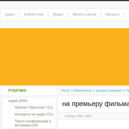
аудио
Библиотека
Видео
Винил и диски
Магазин
РУБРИКИ
Home
»
Библиотека
»
разные сведения
»
П
аудио
(939)
на премьеру фильм
Журнал "Кругозор"
(12)
концерты на аудио
(31)
Ноябрь 25th, 2015
Пресс-конференции и
интервью
(18)