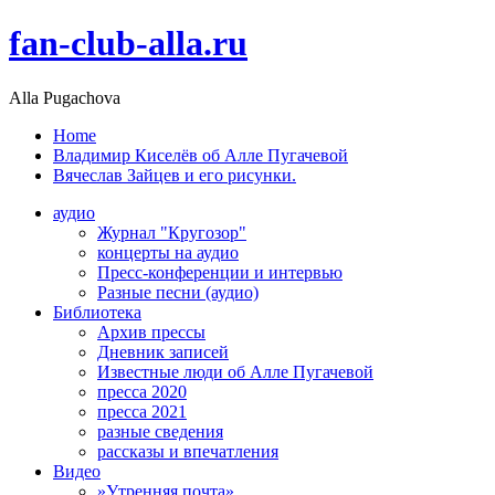
fan-club-alla.ru
Alla Pugachova
Home
Владимир Киселёв об Алле Пугачевой
Вячеслав Зайцев и его рисунки.
аудио
Журнал "Кругозор"
концерты на аудио
Пресс-конференции и интервью
Разные песни (аудио)
Библиотека
Архив прессы
Дневник записей
Известные люди об Алле Пугачевой
пресса 2020
пресса 2021
разные сведения
рассказы и впечатления
Видео
»Утренняя почта»