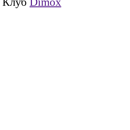
Клуб
Dimox