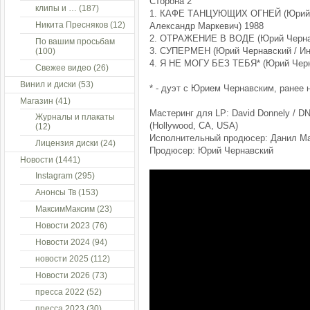
Сторона 2
клипы и …
(187)
1. КАФЕ ТАНЦУЮЩИХ ОГНЕЙ (Юрий Ч
Никита Пресняков
(12)
Александр Маркевич) 1988
2. ОТРАЖЕНИЕ В ВОДЕ (Юрий Чернав
По вашим просьбам
3. СУПЕРМЕН (Юрий Чернавский / Ин
(100)
4. Я НЕ МОГУ БЕЗ ТЕБЯ* (Юрий Черн
Свежее видео
(26)
Винил и диски
(53)
* - дуэт с Юрием Чернавским, ранее 
Магазин
(41)
Мастеринг для LP: David Donnely / DN
Журналы и плакаты
(Hollywood, CA, USA)
(12)
Исполнительный продюсер: Данил М
Лицензия диски
(24)
Продюсер: Юрий Чернавский
Новости
(1441)
Instagram
(295)
Анонсы Тв
(153)
МаксимМаксим
(23)
Новости 2023
(76)
Новости 2024
(94)
новости 2025
(112)
Новости 2026
(73)
пресса 2022
(52)
пресса 2023
(30)