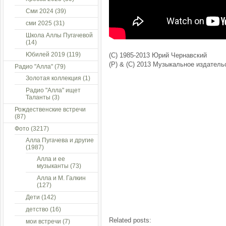
Сми 2024
(39)
сми 2025
(31)
Школа Аллы Пугачевой
(14)
Юбилей 2019
(119)
(С) 1985-2013 Юрий Чернавский
(Р) & (С) 2013 Музыкальное издател
Радио "Алла"
(79)
Золотая коллекция
(1)
Радио "Алла" ищет
Таланты
(3)
Рождественские встречи
(87)
Фото
(3217)
Алла Пугачева и другие
(1987)
Алла и ее
музыканты
(73)
Алла и М. Галкин
(127)
Дети
(142)
детство
(16)
Related posts:
мои встречи
(7)