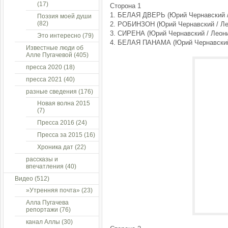
(17)
Сторона 1
1. БЕЛАЯ ДВЕРЬ (Юрий Чернавский /
Поэзия моей души
(82)
2. РОБИНЗОН (Юрий Чернавский / Ле
3. СИРЕНА (Юрий Чернавский / Леони
Это интересно
(79)
4. БЕЛАЯ ПАНАМА (Юрий Чернавский 
Известные люди об
Алле Пугачевой
(405)
пресса 2020
(18)
пресса 2021
(40)
разные сведения
(176)
Новая волна 2015
(7)
Пресса 2016
(24)
Пресса за 2015
(16)
Хроника дат
(22)
рассказы и
впечатления
(40)
Видео
(512)
»Утренняя почта»
(23)
Алла Пугачева
репортажи
(76)
канал Аллы
(30)