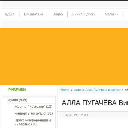
аудио
Библиотека
Видео
Винил и диски
Магазин
РУБРИКИ
Home
»
Фото
»
Алла Пугачева и другие
»
АЛ
аудио
(939)
АЛЛА ПУГАЧЁВА Вин
Журнал "Кругозор"
(12)
концерты на аудио
(31)
Июль 19th, 2013
Пресс-конференции и
интервью
(18)