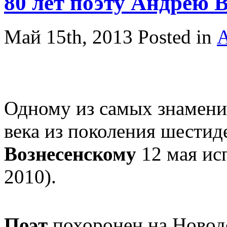
80 лет поэту Андрею 
Май 15th, 2013
Posted in
А
Одному из самых знамен
века из поколения шести
Вознесенскому
12 мая ис
2010).
Поэт
похоронен на Новод