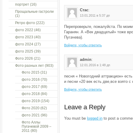
портрет
(16)
Стас
:
Прощальные гастроли
(1)
13.01.2011 в 5:37 дп
Ретро фото
(222)
Перепроверьте, пожалуйста. По моим
фото 2022
(46)
Гаранян. А «Век двадцатый» тоже вр
фото 2023
(40)
Пугачева).
фото 2024
(27)
Войдите, чтобы ответить
фото 2025
(39)
Фото 2026
(21)
admin
:
12.01.2016 в 1:48 дп
Фото разных лет
(903)
Фото 2015
(31)
песня « Новогодний аттракцион» есть
фото 2016
(70)
и песни «20 век есть две,все взято с
фото 2017
(69)
Войдите, чтобы ответить
фото 2018
(84)
фото 2019
(154)
Leave a Reply
Фото 2020
(62)
фото 2021
(96)
You must be
logged in
to post a comme
Фото Аллы
Пугачевой 2009 –
2011
(80)