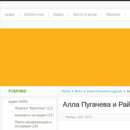
аудио
Библиотека
Видео
Винил и диски
Магазин
РУБРИКИ
Home
»
Фото
»
Алла Пугачева и другие
»
Ал
аудио
(939)
Алла Пугачева и Ра
Журнал "Кругозор"
(12)
концерты на аудио
(31)
Январь 11th, 2011
Пресс-конференции и
интервью
(18)