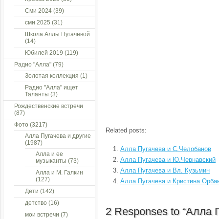
Сми 2024
(39)
сми 2025
(31)
Школа Аллы Пугачевой
(14)
Юбилей 2019
(119)
Радио "Алла"
(79)
Золотая коллекция
(1)
Радио "Алла" ищет
Таланты
(3)
Рождественские встречи
(87)
Фото
(3217)
Related posts:
Алла Пугачева и другие
(1987)
Алла Пугачева и С.Челобанов
Алла и ее
Алла Пугачева и Ю.Чернавский
музыканты
(73)
Алла Пугачева и Вл. Кузьмин
Алла и М. Галкин
(127)
Алла Пугачева и Кристина Орба
Дети
(142)
детство
(16)
2 Responses to “Алла 
мои встречи
(7)